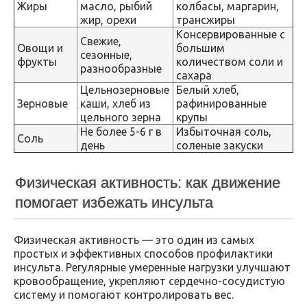
Жиры
масло, рыбий
колбасы, маргарин,
жир, орехи
трансжиры
Консервированные с
Свежие,
Овощи и
большим
сезонные,
фрукты
количеством соли и
разнообразные
сахара
Цельнозерновые
Белый хлеб,
Зерновые
каши, хлеб из
рафинированные
цельного зерна
крупы
Не более 5-6 г в
Избыточная соль,
Соль
день
соленые закуски
Физическая активность: как движение
помогает избежать инсульта
Физическая активность — это один из самых
простых и эффективных способов профилактики
инсульта. Регулярные умеренные нагрузки улучшают
кровообращение, укрепляют сердечно-сосудистую
систему и помогают контролировать вес.