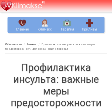
Главная
Климакс
Терапия
Приливы
VKlimakse.ru
Разное
Профилактика инсульта: важные меры
предосторожности для сохранения здоровья
Профилактика
инсульта: важные
меры
предосторожности