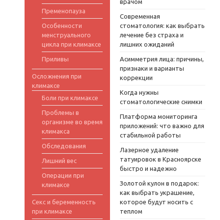
врачом
Пременопауза
Современная
Особенности
стоматология: как выбрать
менструального
лечение без страха и
цикла при климаксе
лишних ожиданий
Приливы
Асимметрия лица: причины,
признаки и варианты
Осложнения при
коррекции
климаксе
Когда нужны
Боли при климаксе
стоматологические снимки
Проблемы в
Платформа мониторинга
организме во время
приложений: что важно для
климакса
стабильной работы
Обследования
Лазерное удаление
татуировок в Красноярске
Лишний вес
быстро и надежно
Операции при
Золотой кулон в подарок:
климаксе
как выбрать украшение,
Секс и беременность
которое будут носить с
при климаксе
теплом