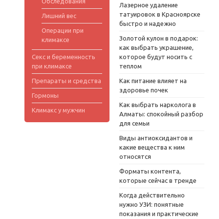
Обследования
Лазерное удаление
татуировок в Красноярске
Лишний вес
быстро и надежно
Операции при
Золотой кулон в подарок:
климаксе
как выбрать украшение,
Секс и беременность
которое будут носить с
при климаксе
теплом
Препараты и средства
Как питание влияет на
здоровье почек
Гормоны
Как выбрать нарколога в
Климакс у мужчин
Алматы: спокойный разбор
для семьи
Виды антиоксидантов и
какие вещества к ним
относятся
Форматы контента,
которые сейчас в тренде
Когда действительно
нужно УЗИ: понятные
показания и практические