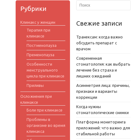
Рубрики
Свежие записи
Климакс у женщин
Терапия при
климаксе
Транексам: когда важно
обсудить препарат с
Постменопауза
врачом
Пременопауза
Современная
Особенности
стоматология: как выбрать
менструального
лечение без страха и
цикла при климаксе
лишних ожиданий
Приливы
Асимметрия лица: причины,
признаки и варианты
Осложнения при
коррекции
климаксе
Когда нужны
Боли при климаксе
стоматологические снимки
Проблемы в
Платформа мониторинга
организме во время
приложений: что важно для
климакса
стабильной работы