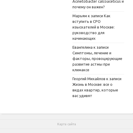
Acinetobacter calcoaceticus и
почему он важен?
Марьям
к записи
Как
вступить в СРО
изыскателей в Москве:
руководство для
начинающих
Евангелина
к записи
Симптомы, лечение и
факторы, провоцирующие
развитие астмы при
климаксе
Георгий Михайлов
к записи
Жизнь в Москве: все о
видах квартир, которые
вас удивят
Карта сайта