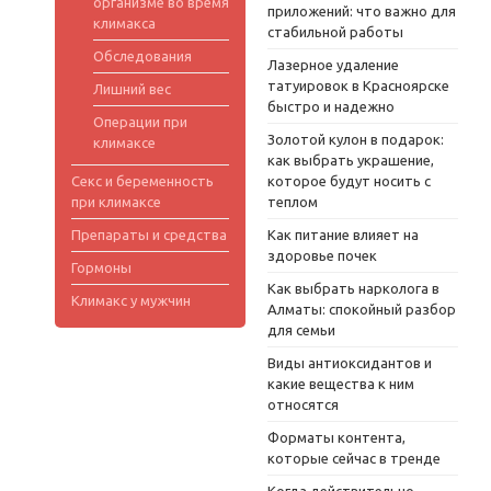
организме во время
приложений: что важно для
климакса
стабильной работы
Обследования
Лазерное удаление
татуировок в Красноярске
Лишний вес
быстро и надежно
Операции при
Золотой кулон в подарок:
климаксе
как выбрать украшение,
Секс и беременность
которое будут носить с
при климаксе
теплом
Препараты и средства
Как питание влияет на
здоровье почек
Гормоны
Как выбрать нарколога в
Климакс у мужчин
Алматы: спокойный разбор
для семьи
Виды антиоксидантов и
какие вещества к ним
относятся
Форматы контента,
которые сейчас в тренде
Когда действительно