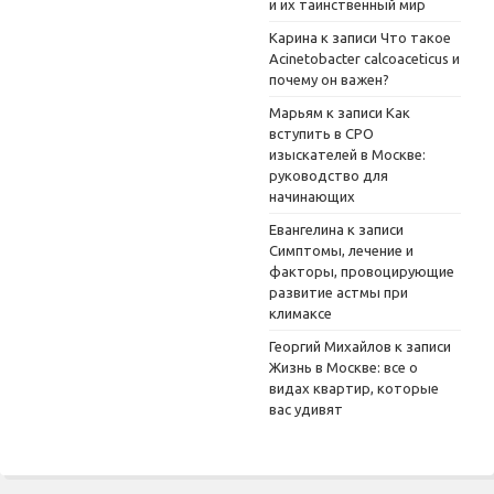
и их таинственный мир
Карина
к записи
Что такое
Acinetobacter calcoaceticus и
почему он важен?
Марьям
к записи
Как
вступить в СРО
изыскателей в Москве:
руководство для
начинающих
Евангелина
к записи
Симптомы, лечение и
факторы, провоцирующие
развитие астмы при
климаксе
Георгий Михайлов
к записи
Жизнь в Москве: все о
видах квартир, которые
вас удивят