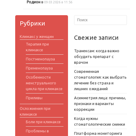
Родион
в
09.03.2026 в 11:56
Рубрики
Свежие записи
Климакс у женщин
Терапия при
климаксе
Транексам: когда важно
обсудить препарат с
Постменопауза
врачом
Пременопауза
Современная
Особенности
стоматология: как выбрать
менструального
лечение без страха и
цикла при климаксе
лишних ожиданий
Приливы
Асимметрия лица: причины,
признаки и варианты
Осложнения при
коррекции
климаксе
Когда нужны
Боли при климаксе
стоматологические снимки
Проблемы в
Платформа мониторинга