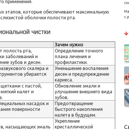
го применения.
со
Ма
ых этапов, которые обеспечивают максимальную
с 
 слизистой оболочки полости рта.
ональной чистки
Зачем нужно
т полость рта,
Определение точного
ки заболеваний и
плана лечения и
ние зубов и десен.
профилактики.
азвукового скалера и
Уменьшение воспаления
трументов убирается
десен и предупреждение
кариеса.
 щетками с пастой,
Обновление эмали и
мягкий налет и
улучшение внешнего вида
а.
зубов.
пециальных насадок и
Предотвращение
вания поверхности
быстрого накопления
налета в будущем.
Укрепление
С
тв, насыщающих эмаль
кристаллической