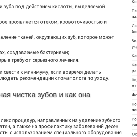
Ко
и зуба под действием кислоты, выделяемой
Пл
ва
орое проявляется отеком, кровоточивостью и
Ла
бы
аление тканей, окружающих зуб, которое может
Зо
ук
ах, создаваемые бактериями;
Ка
орые требуют серьезного лечения.
Ка
ра
и свести к минимуму, если вовремя делать
блюдать рекомендации стоматолога по уходу.
Ви
от
ая чистка зубов и как она
Фо
Ко
по
Ро
лекс процедур, направленных на удаление зубного
ка
ятен, а также на профилактику заболеваний десен.
исты с использованием специального оборудования
Ос