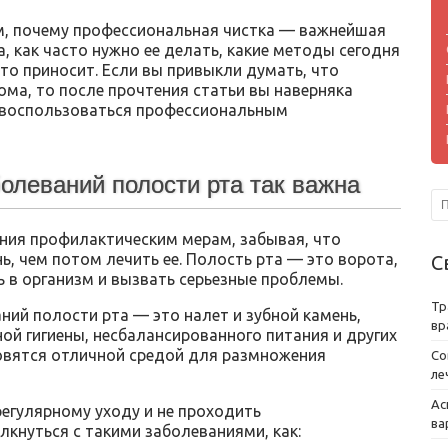
м, почему профессиональная чистка — важнейшая
а, как часто нужно ее делать, какие методы сегодня
то приносит. Если вы привыкли думать, что
ма, то после прочтения статьи вы наверняка
и воспользоваться профессиональным
олеваний полости рта так важна
ния профилактическим мерам, забывая, что
, чем потом лечить ее. Полость рта — это ворота,
С
ь в организм и вызвать серьезные проблемы.
Тр
ий полости рта — это налет и зубной камень,
вр
ой гигиены, несбалансированного питания и других
овятся отличной средой для размножения
Со
ле
Ас
егулярному уходу и не проходить
ва
кнуться с такими заболеваниями, как: