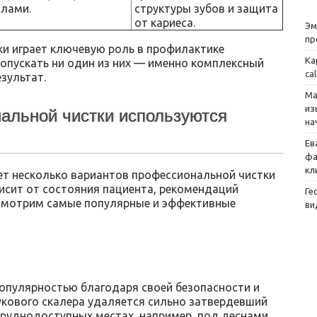
лами.
структуры зубов и защита
от кариеса.
Эм
пр
и играет ключевую роль в профилактике
Ка
ропускать ни один из них — именно комплексный
ca
зультат.
Ма
из
альной чистки используются
на
Ев
фа
кл
т несколько вариантов профессиональной чистки
исит от состояния пациента, рекомендаций
Ге
ссмотрим самые популярные и эффективные
ви
опулярностью благодаря своей безопасности и
кового скалера удаляется сильно затвердевший
труднодоступных местах, например, под деснами.