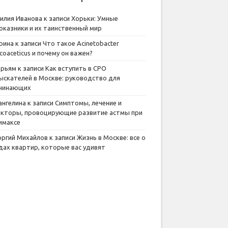
илия Иванова
к записи
Хорьки: Умные
оказники и их таинственный мир
рина
к записи
Что такое Acinetobacter
lcoaceticus и почему он важен?
рьям
к записи
Как вступить в СРО
ыскателей в Москве: руководство для
чинающих
ангелина
к записи
Симптомы, лечение и
кторы, провоцирующие развитие астмы при
имаксе
оргий Михайлов
к записи
Жизнь в Москве: все о
дах квартир, которые вас удивят