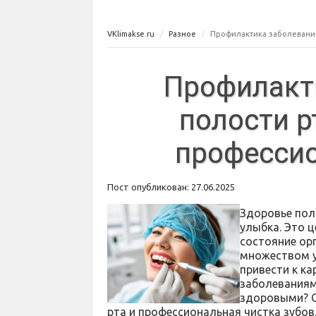
VKlimakse.ru
Разное
Профилактика заболеваний
Профилакт
полости р
профессио
Пост опубликован: 27.06.2025
Здоровье пол
улыбка. Это 
состояние ор
множеством у
привести к ка
заболеваниям
здоровыми? О
рта и профессиональная чистка зубов