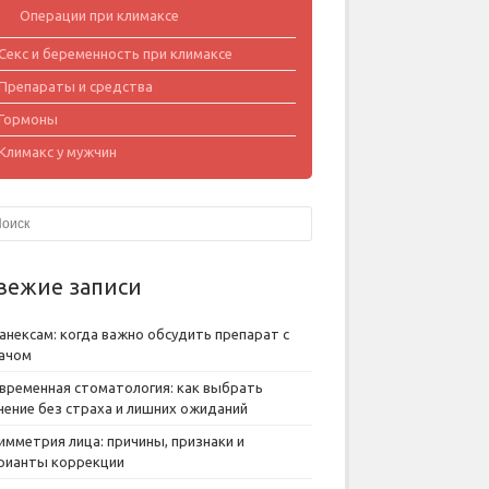
Операции при климаксе
Секс и беременность при климаксе
Препараты и средства
Гормоны
Климакс у мужчин
вежие записи
анексам: когда важно обсудить препарат с
ачом
временная стоматология: как выбрать
чение без страха и лишних ожиданий
имметрия лица: причины, признаки и
рианты коррекции