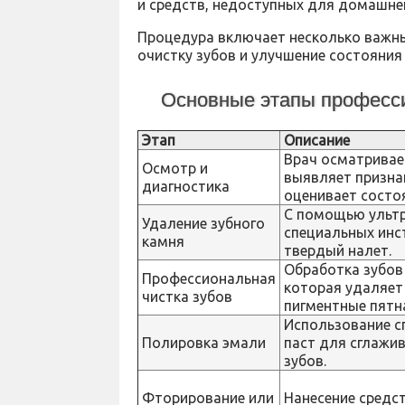
и средств, недоступных для домашне
Процедура включает несколько важн
очистку зубов и улучшение состояния
Основные этапы професси
Этап
Описание
Врач осматривае
Осмотр и
выявляет призна
диагностика
оценивает состоя
С помощью ультр
Удаление зубного
специальных инс
камня
твердый налет.
Обработка зубов
Профессиональная
которая удаляет 
чистка зубов
пигментные пятн
Использование с
Полировка эмали
паст для сглажи
зубов.
Фторирование или
Нанесение средс