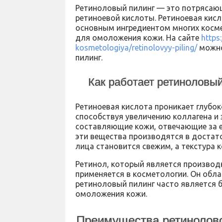
Ретиноловый пилинг — это потрясающ
ретиноевой кислоты. Ретиноевая кисл
основным ингредиентом многих косме
для омоложения кожи. На сайте
https
kosmetologiya/retinolovyy-piling/
можно
пилинг.
Как работает ретиноловы
Ретиноевая кислота проникает глубок
способствуя увеличению коллагена и 
составляющие кожи, отвечающие за ее
эти вещества производятся в достат
лица становится свежим, а текстура 
Ретинол, который является производ
применяется в косметологии. Он обл
ретиноловый пилинг часто является 
омоложения кожи.
Преимущества ретинолово