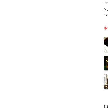
со
Ма
с 
С