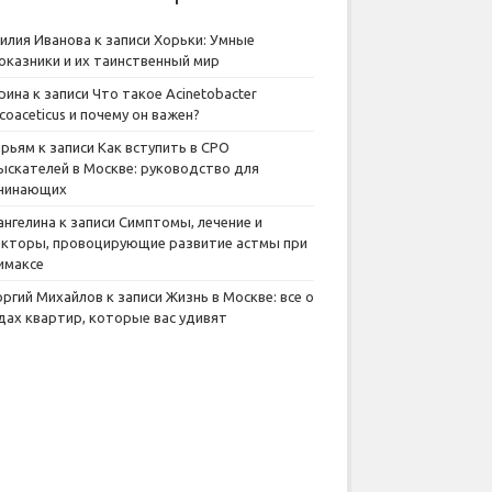
илия Иванова
к записи
Хорьки: Умные
оказники и их таинственный мир
рина
к записи
Что такое Acinetobacter
lcoaceticus и почему он важен?
рьям
к записи
Как вступить в СРО
ыскателей в Москве: руководство для
чинающих
ангелина
к записи
Симптомы, лечение и
кторы, провоцирующие развитие астмы при
имаксе
оргий Михайлов
к записи
Жизнь в Москве: все о
дах квартир, которые вас удивят