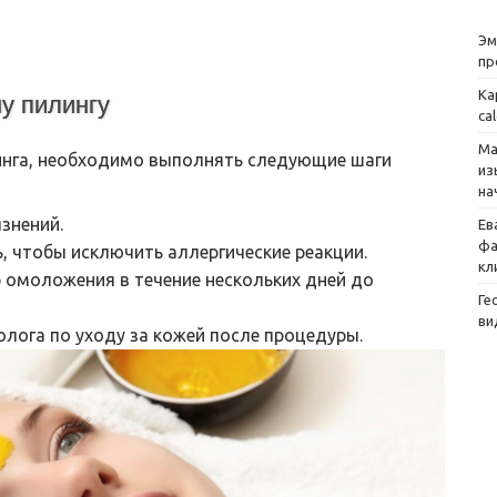
Эм
пр
Ка
у пилингу
ca
Ма
инга, необходимо выполнять следующие шаги
из
на
знений.
Ев
фа
, чтобы исключить аллергические реакции.
кл
 омоложения в течение нескольких дней до
Ге
ви
лога по уходу за кожей после процедуры.