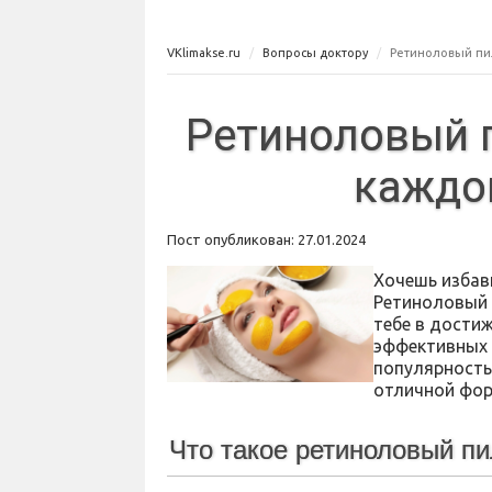
VKlimakse.ru
Вопросы доктору
Ретиноловый пи
Ретиноловый п
каждо
Пост опубликован: 27.01.2024
Хочешь избав
Ретиноловый 
тебе в достиж
эффективных 
популярностью
отличной фор
Что такое ретиноловый пи