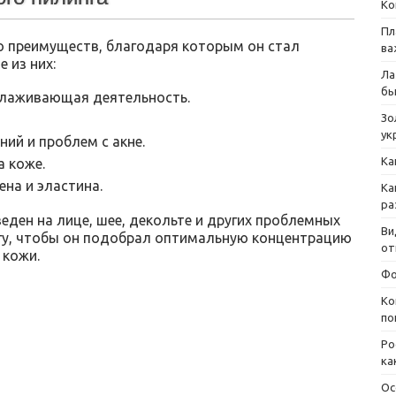
Ко
Пл
 преимуществ, благодаря которым он стал
ва
 из них:
Ла
бы
лаживающая деятельность.
Зо
ук
ний и проблем с акне.
Ка
а коже.
на и эластина.
Ка
ра
ден на лице, шее, декольте и других проблемных
Ви
огу, чтобы он подобрал оптимальную концентрацию
от
 кожи.
Фо
Ко
по
Ро
ка
Ос