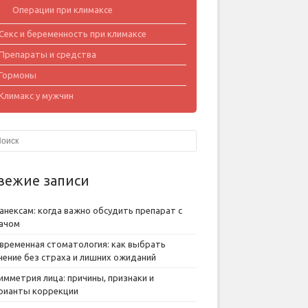
Операции при климаксе
Секс и беременность при климаксе
Препараты и средства
Гормоны
Климакс у мужчин
вежие записи
анексам: когда важно обсудить препарат с
ачом
временная стоматология: как выбрать
чение без страха и лишних ожиданий
имметрия лица: причины, признаки и
рианты коррекции