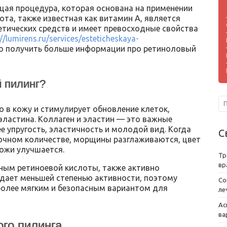
ая процедура, которая основана на применении
ота, также известная как витамин А, является
тических средств и имеет превосходные свойства
://lumirens.ru/services/esteticheskaya-
 получить больше информации про ретиноловый
й пилинг?
о в кожу и стимулирует обновление клеток,
эластина. Коллаген и эластин — это важные
 упругость, эластичность и молодой вид. Когда
С
очном количестве, морщины разглаживаются, цвет
кожи улучшается.
Тр
вр
ным ретиноевой кислоты, также активно
адает меньшей степенью активности, поэтому
Со
более мягким и безопасным вариантом для
ле
Ас
ва
го пилинга