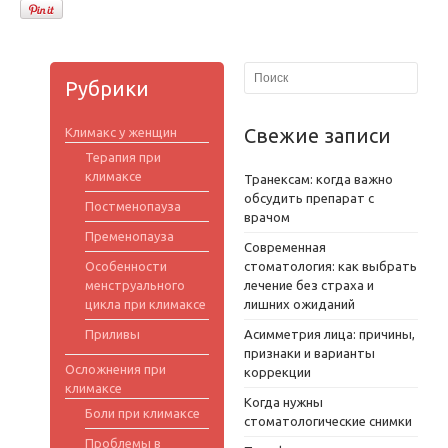
Рубрики
Свежие записи
Климакс у женщин
Терапия при
климаксе
Транексам: когда важно
обсудить препарат с
Постменопауза
врачом
Пременопауза
Современная
Особенности
стоматология: как выбрать
менструального
лечение без страха и
цикла при климаксе
лишних ожиданий
Приливы
Асимметрия лица: причины,
признаки и варианты
Осложнения при
коррекции
климаксе
Когда нужны
Боли при климаксе
стоматологические снимки
Проблемы в