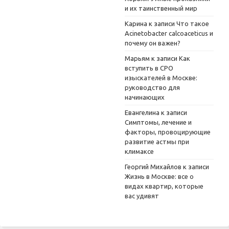
и их таинственный мир
Карина
к записи
Что такое
Acinetobacter calcoaceticus и
почему он важен?
Марьям
к записи
Как
вступить в СРО
изыскателей в Москве:
руководство для
начинающих
Евангелина
к записи
Симптомы, лечение и
факторы, провоцирующие
развитие астмы при
климаксе
Георгий Михайлов
к записи
Жизнь в Москве: все о
видах квартир, которые
вас удивят