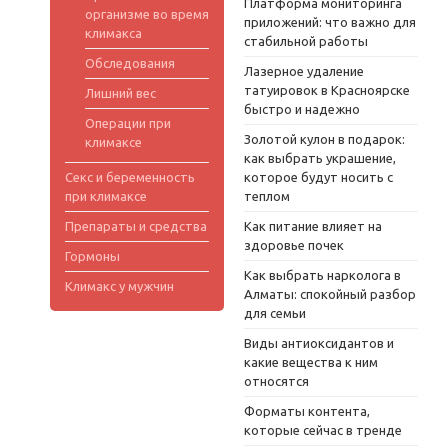
Платформа мониторинга
организме во время
приложений: что важно для
климакса
стабильной работы
Обследования
Лазерное удаление
татуировок в Красноярске
Лишний вес
быстро и надежно
Операции при
Золотой кулон в подарок:
климаксе
как выбрать украшение,
Секс и беременность
которое будут носить с
при климаксе
теплом
Препараты и средства
Как питание влияет на
здоровье почек
Гормоны
Как выбрать нарколога в
Климакс у мужчин
Алматы: спокойный разбор
для семьи
Виды антиоксидантов и
какие вещества к ним
относятся
Форматы контента,
которые сейчас в тренде