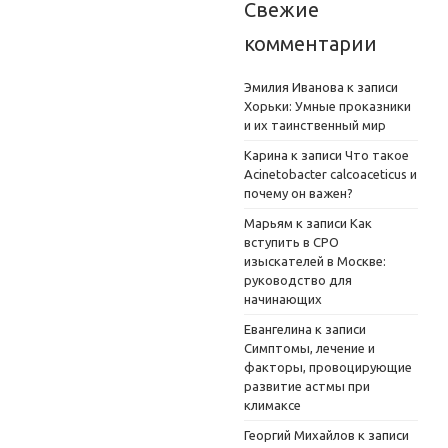
Свежие
комментарии
Эмилия Иванова
к записи
Хорьки: Умные проказники
и их таинственный мир
Карина
к записи
Что такое
Acinetobacter calcoaceticus и
почему он важен?
Марьям
к записи
Как
вступить в СРО
изыскателей в Москве:
руководство для
начинающих
Евангелина
к записи
Симптомы, лечение и
факторы, провоцирующие
развитие астмы при
климаксе
Георгий Михайлов
к записи