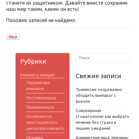
станете их защитником. Давайте вместе сохраним
наш мир таким, каким он есть!
Похожих записей не найдено.
Рубрики
Свежие записи
Климакс у женщин
Терапия при
климаксе
Транексам: когда важно
обсудить препарат с
Постменопауза
врачом
Пременопауза
Современная
Особенности
стоматология: как выбрать
менструального
лечение без страха и
цикла при климаксе
лишних ожиданий
Приливы
Асимметрия лица: причины,