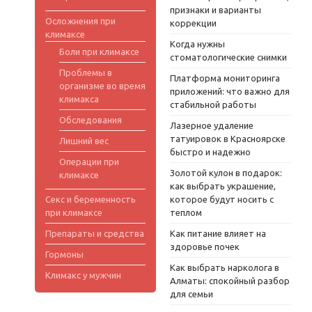
признаки и варианты
Осложнения при
коррекции
климаксе
Когда нужны
Боли при климаксе
стоматологические снимки
Проблемы в
Платформа мониторинга
организме во время
приложений: что важно для
климакса
стабильной работы
Обследования
Лазерное удаление
татуировок в Красноярске
Лишний вес
быстро и надежно
Операции при
Золотой кулон в подарок:
климаксе
как выбрать украшение,
Секс и беременность
которое будут носить с
при климаксе
теплом
Препараты и средства
Как питание влияет на
здоровье почек
Гормоны
Как выбрать нарколога в
Климакс у мужчин
Алматы: спокойный разбор
для семьи