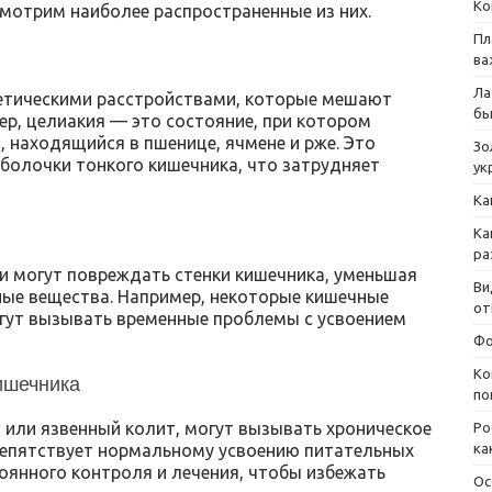
Ко
мотрим наиболее распространенные из них.
Пл
ва
Ла
нетическими расстройствами, которые мешают
бы
р, целиакия — это состояние, при котором
, находящийся в пшенице, ячмене и рже. Это
Зо
болочки тонкого кишечника, что затрудняет
ук
Ка
Ка
ра
и могут повреждать стенки кишечника, уменьшая
Ви
ные вещества. Например, некоторые кишечные
от
огут вызывать временные проблемы с усвоением
Фо
Ко
ишечника
по
а или язвенный колит, могут вызывать хроническое
Ро
препятствует нормальному усвоению питательных
ка
оянного контроля и лечения, чтобы избежать
Ос