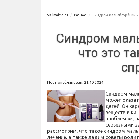
VKlimakse.ru
Разное
Синдром мальабсорбции у де
Синдром маль
что это та
сп
Пост опубликован: 21.10.2024
Синдром маль
может оказат
детей. Он ха
веществ в ки
проблемам, н
серьезными з
рассмотрим, что такое синдром мальа
лечение, а также дадим советы родит