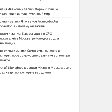
илия Иванова
к записи
Хорьки: Умные
оказники и их таинственный мир
рина
к записи
Что такое Acinetobacter
lcoaceticus и почему он важен?
рьям
к записи
Как вступить в СРО
ыскателей в Москве: руководство для
чинающих
ангелина
к записи
Симптомы, лечение и
кторы, провоцирующие развитие астмы при
имаксе
оргий Михайлов
к записи
Жизнь в Москве: все о
дах квартир, которые вас удивят