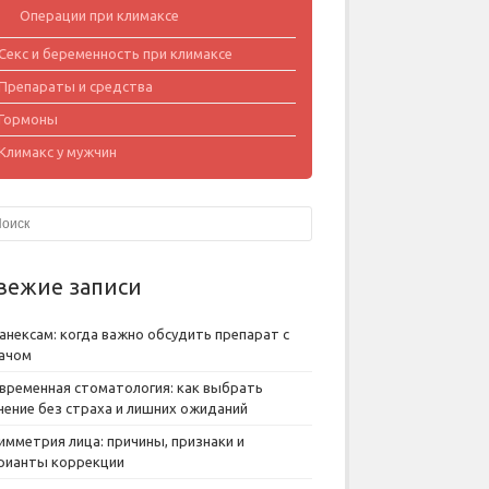
Операции при климаксе
Секс и беременность при климаксе
Препараты и средства
Гормоны
Климакс у мужчин
вежие записи
анексам: когда важно обсудить препарат с
ачом
временная стоматология: как выбрать
чение без страха и лишних ожиданий
имметрия лица: причины, признаки и
рианты коррекции