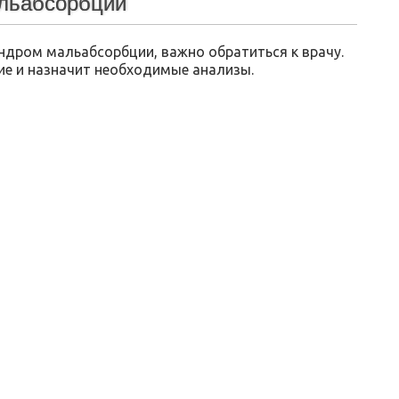
альабсорбции
индром мальабсорбции, важно обратиться к врачу.
е и назначит необходимые анализы.