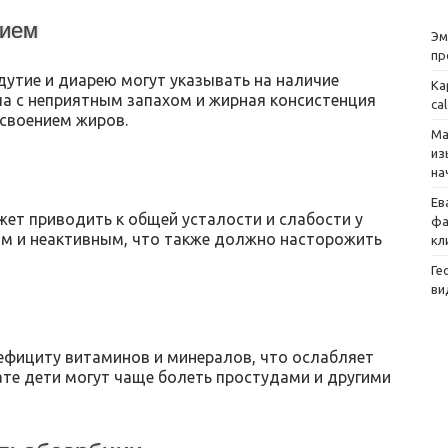
нием
Эм
пр
дутие и диарею могут указывать на наличие
Ка
а с неприятным запахом и жирная консистенция
ca
усвоением жиров.
Ма
из
на
Ев
ет приводить к общей усталости и слабости у
фа
ым и неактивным, что также должно насторожить
кл
Ге
ви
фициту витаминов и минералов, что ослабляет
ате дети могут чаще болеть простудами и другими