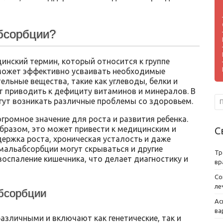
бсорбции?
нский термин, который относится к группе
 может эффективно усваивать необходимые
ельные вещества, такие как углеводы, белки и
т приводить к дефициту витаминов и минералов. В
огут возникать различные проблемы со здоровьем.
ромное значение для роста и развития ребенка.
бразом, это может привести к медицинским и
С
ержка роста, хроническая усталость и даже
альабсорбции могут скрываться и другие
Тр
воспаление кишечника, что делает диагностику и
вр
Со
ле
бсорбции
Ас
ва
азличными и включают как генетические, так и