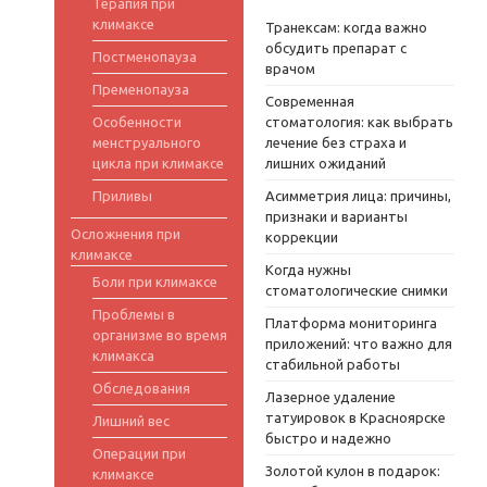
Терапия при
климаксе
Транексам: когда важно
обсудить препарат с
Постменопауза
врачом
Пременопауза
Современная
Особенности
стоматология: как выбрать
менструального
лечение без страха и
цикла при климаксе
лишних ожиданий
Приливы
Асимметрия лица: причины,
признаки и варианты
Осложнения при
коррекции
климаксе
Когда нужны
Боли при климаксе
стоматологические снимки
Проблемы в
Платформа мониторинга
организме во время
приложений: что важно для
климакса
стабильной работы
Обследования
Лазерное удаление
татуировок в Красноярске
Лишний вес
быстро и надежно
Операции при
Золотой кулон в подарок:
климаксе