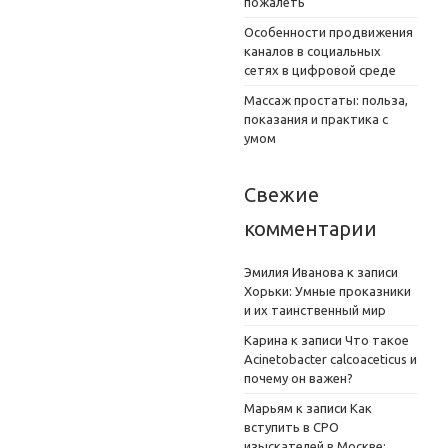
пожалеть
Особенности продвижения
каналов в социальных
сетях в цифровой среде
Массаж простаты: польза,
показания и практика с
умом
Свежие
комментарии
Эмилия Иванова
к записи
Хорьки: Умные проказники
и их таинственный мир
Карина
к записи
Что такое
Acinetobacter calcoaceticus и
почему он важен?
Марьям
к записи
Как
вступить в СРО
изыскателей в Москве: