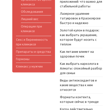
приложений: что важно для
климакса
стабильной работы
Обследования
Лазерное удаление
татуировок в Красноярске
Лишний вес
быстро и надежно
Операции при
Золотой кулон в подарок:
климаксе
как выбрать украшение,
Секс и беременность
которое будут носить с
при климаксе
теплом
Препараты и средства
Как питание влияет на
здоровье почек
Гормоны
Как выбрать нарколога в
Климакс у мужчин
Алматы: спокойный разбор
для семьи
Виды антиоксидантов и
какие вещества к ним
относятся
Форматы контента,
которые сейчас в тренде
Когда действительно