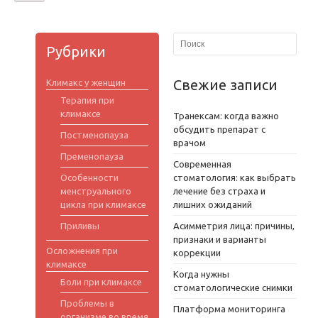
Рубрики
Свежие записи
Климакс у женщин
Терапия при
климаксе
Транексам: когда важно
обсудить препарат с
Постменопауза
врачом
Пременопауза
Современная
Особенности
стоматология: как выбрать
менструального
лечение без страха и
цикла при климаксе
лишних ожиданий
Приливы
Асимметрия лица: причины,
признаки и варианты
Осложнения при
коррекции
климаксе
Когда нужны
Боли при климаксе
стоматологические снимки
Проблемы в
Платформа мониторинга
организме во время