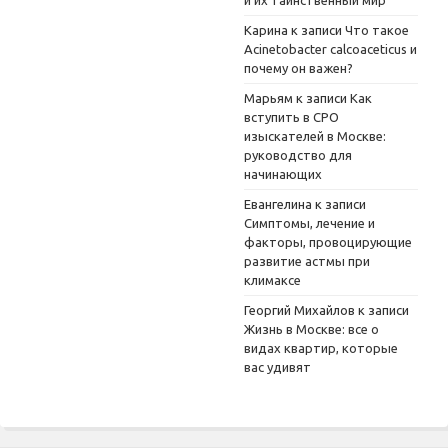
и их таинственный мир
Карина
к записи
Что такое
Acinetobacter calcoaceticus и
почему он важен?
Марьям
к записи
Как
вступить в СРО
изыскателей в Москве:
руководство для
начинающих
Евангелина
к записи
Симптомы, лечение и
факторы, провоцирующие
развитие астмы при
климаксе
Георгий Михайлов
к записи
Жизнь в Москве: все о
видах квартир, которые
вас удивят