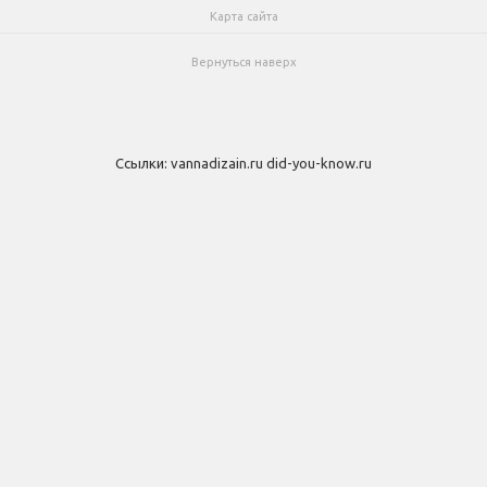
Карта сайта
Вернуться наверх
Ссылки:
vannadizain.ru
did-you-know.ru