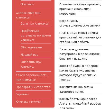
Приливы
Асимметрия лица: причины,
признаки и варианты
Осложнения при
коррекции
климаксе
Когда нужны
Боли при климаксе
стоматологические снимки
Проблемы в
Платформа мониторинга
организме во время
приложений: что важно для
климакса
стабильной работы
Обследования
Лазерное удаление
татуировок в Красноярске
Лишний вес
быстро и надежно
Операции при
Золотой кулон в подарок:
климаксе
как выбрать украшение,
Секс и беременность
которое будут носить с
при климаксе
теплом
Препараты и средства
Как питание влияет на
здоровье почек
Гормоны
Как выбрать нарколога в
Климакс у мужчин
Алматы: спокойный разбор
для семьи