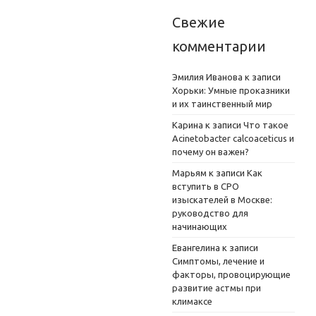
Свежие
комментарии
Эмилия Иванова
к записи
Хорьки: Умные проказники
и их таинственный мир
Карина
к записи
Что такое
Acinetobacter calcoaceticus и
почему он важен?
Марьям
к записи
Как
вступить в СРО
изыскателей в Москве:
руководство для
начинающих
Евангелина
к записи
Симптомы, лечение и
факторы, провоцирующие
развитие астмы при
климаксе