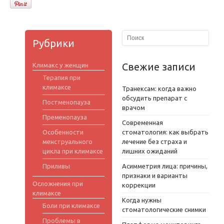
Рубрики
Свежие записи
Климакс у женщин
Терапия при
климаксе
Транексам: когда важно
обсудить препарат с
Постменопауза
врачом
Пременопауза
Современная
Особенности
стоматология: как выбрать
менструального
лечение без страха и
цикла при климаксе
лишних ожиданий
Приливы
Асимметрия лица: причины,
признаки и варианты
Осложнения при
коррекции
климаксе
Когда нужны
Боли при климаксе
стоматологические снимки
Проблемы в