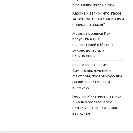
и их таинственный мир
Карина
к записи
Что такое
Acinetobacter calcoaceticus и
почему он важен?
Марьям
к записи
Как
вступить в СРО
изыскателей в Москве:
руководство для
начинающих
Евангелина
к записи
Симптомы, лечение и
факторы, провоцирующие
развитие астмы при
климаксе
Георгий Михайлов
к записи
Жизнь в Москве: все о
видах квартир, которые
вас удивят