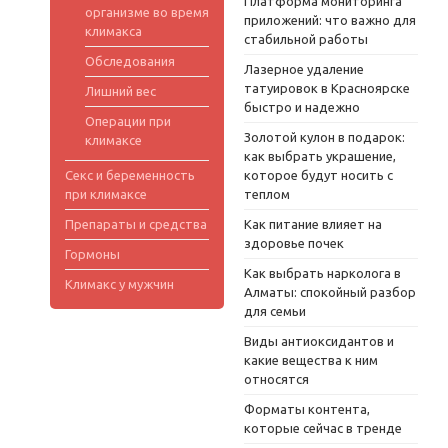
Платформа мониторинга
организме во время
приложений: что важно для
климакса
стабильной работы
Обследования
Лазерное удаление
татуировок в Красноярске
Лишний вес
быстро и надежно
Операции при
Золотой кулон в подарок:
климаксе
как выбрать украшение,
Секс и беременность
которое будут носить с
при климаксе
теплом
Препараты и средства
Как питание влияет на
здоровье почек
Гормоны
Как выбрать нарколога в
Климакс у мужчин
Алматы: спокойный разбор
для семьи
Виды антиоксидантов и
какие вещества к ним
относятся
Форматы контента,
которые сейчас в тренде