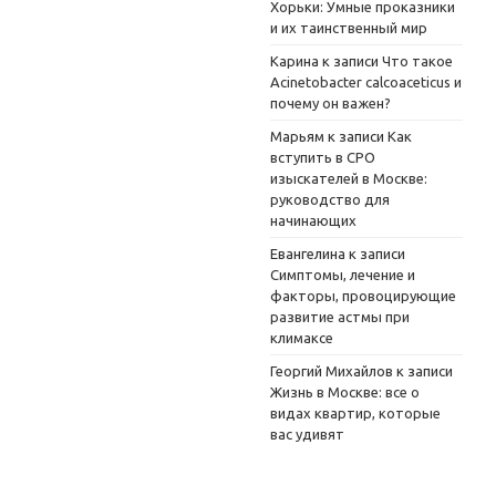
Хорьки: Умные проказники
и их таинственный мир
Карина
к записи
Что такое
Acinetobacter calcoaceticus и
почему он важен?
Марьям
к записи
Как
вступить в СРО
изыскателей в Москве:
руководство для
начинающих
Евангелина
к записи
Симптомы, лечение и
факторы, провоцирующие
развитие астмы при
климаксе
Георгий Михайлов
к записи
Жизнь в Москве: все о
видах квартир, которые
вас удивят