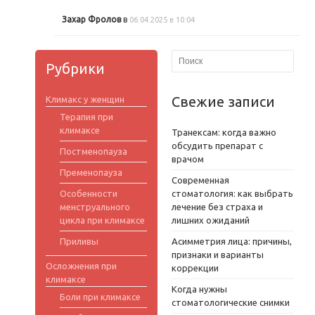
Захар Фролов
в
06.04.2025 в 10:04
Рубрики
Свежие записи
Климакс у женщин
Терапия при
климаксе
Транексам: когда важно
обсудить препарат с
Постменопауза
врачом
Пременопауза
Современная
Особенности
стоматология: как выбрать
менструального
лечение без страха и
цикла при климаксе
лишних ожиданий
Приливы
Асимметрия лица: причины,
признаки и варианты
Осложнения при
коррекции
климаксе
Когда нужны
Боли при климаксе
стоматологические снимки