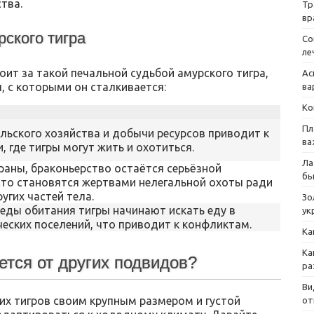
тва.
Тр
вр
ского тигра
Со
ле
оит за такой печальной судьбой амурского тигра,
Ас
, с которыми он сталкивается:
ва
Ко
Пл
льского хозяйства и добычи ресурсов приводит к
ва
где тигры могут жить и охотиться.
Ла
раны, браконьерство остаётся серьёзной
бы
сто становятся жертвами нелегальной охоты ради
угих частей тела.
Зо
еды обитания тигры начинают искать еду в
ук
еских поселений, что приводит к конфликтам.
Ка
Ка
ется от других подвидов?
ра
Ви
их тигров своим крупным размером и густой
от