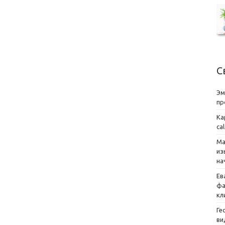
С
Эм
пр
Ка
ca
Ма
из
на
Ев
фа
кл
Ге
ви