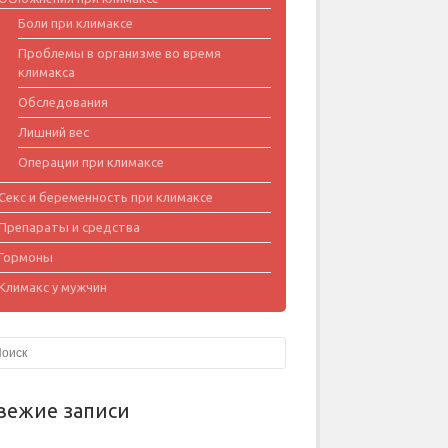
Боли при климаксе
Проблемы в организме во время
климакса
Обследования
Лишний вес
Операции при климаксе
Секс и беременность при климаксе
Препараты и средства
Гормоны
Климакс у мужчин
вежие записи