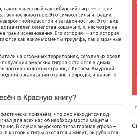
, также известный как сибирский тигр, — это не
ественное животное. Это символ силы и грации,
евероятной красотой и загадочностью. Этот вид
дставителей семейства кошачьих, и, несмотря на
на грани исчезновения. Его история — это история
етаются как яркие моменты триумфа, так и мрачные
битали на огромных территориях, сегодня их ареал
 популяции амурских тигров остаются в диких
оль противоположных границ с Китаем. Амурский
ародной организации охраны природы, и давайте
есён в Красную книгу?
 фактически признаём, что оно находится под
сигнал для всех нас об необходимости защиты
С
тания. В случае амурского тигра главная угроза –
а, в которых тигры охотятся и живут, вырубаются