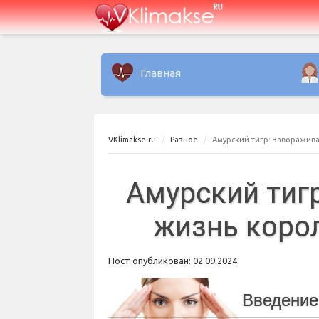
Главная
VKlimakse.ru
Разное
Амурский тигр: Заворажи
Амурский тиг
жизнь коро
Пост опубликован: 02.09.2024
Введение