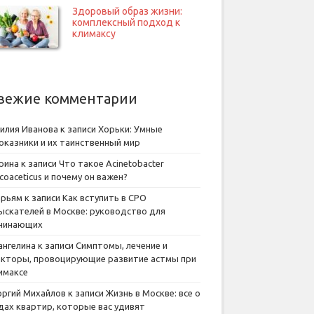
Здоровый образ жизни:
комплексный подход к
климаксу
вежие комментарии
илия Иванова
к записи
Хорьки: Умные
оказники и их таинственный мир
рина
к записи
Что такое Acinetobacter
lcoaceticus и почему он важен?
рьям
к записи
Как вступить в СРО
ыскателей в Москве: руководство для
чинающих
ангелина
к записи
Симптомы, лечение и
кторы, провоцирующие развитие астмы при
имаксе
оргий Михайлов
к записи
Жизнь в Москве: все о
дах квартир, которые вас удивят