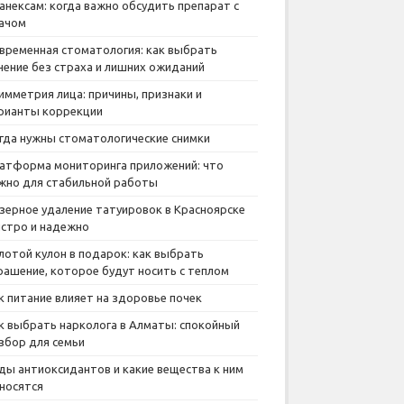
анексам: когда важно обсудить препарат с
ачом
временная стоматология: как выбрать
чение без страха и лишних ожиданий
имметрия лица: причины, признаки и
рианты коррекции
гда нужны стоматологические снимки
атформа мониторинга приложений: что
жно для стабильной работы
зерное удаление татуировок в Красноярске
стро и надежно
лотой кулон в подарок: как выбрать
рашение, которое будут носить с теплом
к питание влияет на здоровье почек
к выбрать нарколога в Алматы: спокойный
збор для семьи
ды антиоксидантов и какие вещества к ним
носятся