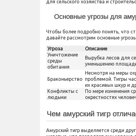
для сельского хозяйства и строительс
Основные угрозы для амур
Чтобы более подробно понять, что ст
давайте рассмотрим основные угрозы
Угроза
Описание
Уничтожение
Вырубка лесов для се
среды
уменьшению площади, 
обитания
Несмотря на меры ох
Браконьерство
проблемой. Тигры ча
их красивых шкур и др
Конфликты с
По мере изменения ср
людьми
окрестностях человеч
Чем амурский тигр отлича
Амурский тигр выделяется среди друг