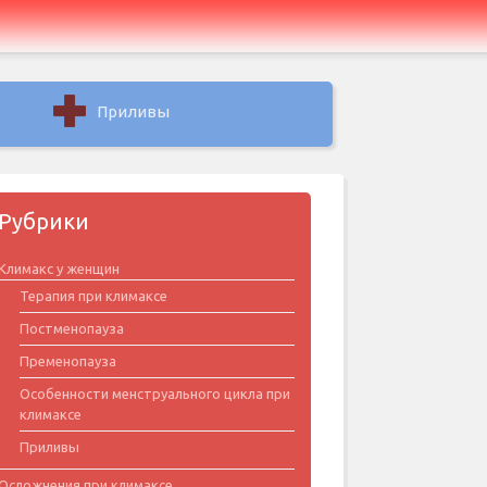
Приливы
Рубрики
Климакс у женщин
Терапия при климаксе
Постменопауза
Пременопауза
Особенности менструального цикла при
климаксе
Приливы
Осложнения при климаксе