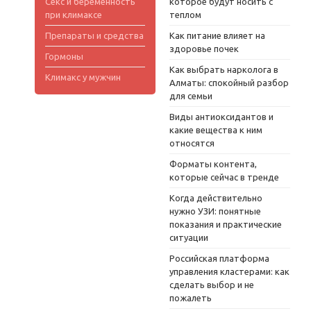
Секс и беременность
которое будут носить с
при климаксе
теплом
Препараты и средства
Как питание влияет на
здоровье почек
Гормоны
Как выбрать нарколога в
Климакс у мужчин
Алматы: спокойный разбор
для семьи
Виды антиоксидантов и
какие вещества к ним
относятся
Форматы контента,
которые сейчас в тренде
Когда действительно
нужно УЗИ: понятные
показания и практические
ситуации
Российская платформа
управления кластерами: как
сделать выбор и не
пожалеть