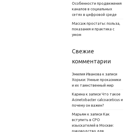
Особенности продвижения
каналов в социальных
сетях в цифровой среде
Массаж простаты: польза,
показания и практика с
умом
Свежие
комментарии
Эмилия Иванова
к записи
Хорьки: Умные проказники
и их таинственный мир
Карина
к записи
Что такое
Acinetobacter calcoaceticus и
почему он важен?
Марьям
к записи
Как
вступить в СРО
изыскателей в Москве:
руководство для