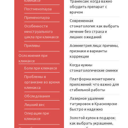
климаксе
Транексам: когда важно
обсудить препарат с
Постменопауза
врачом
Пременопауза
Современная
Особенности
стоматология: как выбрать
менструального
лечение без страха и
цикла при климаксе
лишних ожиданий
Приливы
Асимметрия лица: причины,
признаки и варианты
Осложнения при
коррекции
климаксе
Когда нужны
Боли при климаксе
стоматологические снимки
Проблемы в
Платформа мониторинга
организме во время
приложений: что важно для
климакса
стабильной работы
Обследования
Лазерное удаление
татуировок в Красноярске
Лишний вес
быстро и надежно
Операции при
Золотой кулон в подарок:
климаксе
как выбрать украшение,