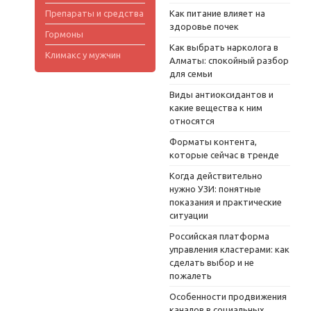
Препараты и средства
Как питание влияет на
здоровье почек
Гормоны
Как выбрать нарколога в
Климакс у мужчин
Алматы: спокойный разбор
для семьи
Виды антиоксидантов и
какие вещества к ним
относятся
Форматы контента,
которые сейчас в тренде
Когда действительно
нужно УЗИ: понятные
показания и практические
ситуации
Российская платформа
управления кластерами: как
сделать выбор и не
пожалеть
Особенности продвижения
каналов в социальных