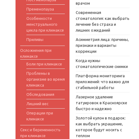
врачом
Пременопауза
Современная
Особенности
стоматология: как выбрать
менструального
лечение без страха и
цикла при климаксе
лишних ожиданий
Приливы
Асимметрия лица: причины,
признаки и варианты
Осложнения при
коррекции
климаксе
Когда нужны
Боли при климаксе
стоматологические снимки
Проблемы в
Платформа мониторинга
организме во время
приложений: что важно для
климакса
стабильной работы
Обследования
Лазерное удаление
татуировок в Красноярске
Лишний вес
быстро и надежно
Операции при
Золотой кулон в подарок:
климаксе
как выбрать украшение,
Секс и беременность
которое будут носить с
при климаксе
теплом