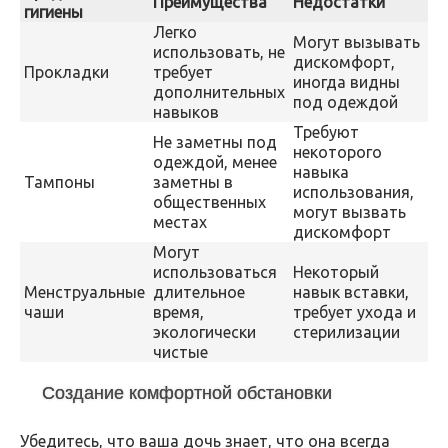
Преимущества
Недостатки
гигиены
Легко
Могут вызывать
использовать, не
дискомфорт,
Прокладки
требует
иногда видны
дополнительных
под одеждой
навыков
Требуют
Не заметны под
некоторого
одеждой, менее
навыка
Тампоны
заметны в
использования,
общественных
могут вызвать
местах
дискомфорт
Могут
использоваться
Некоторый
Менструальные
длительное
навык вставки,
чаши
время,
требует ухода и
экологически
стерилизации
чистые
Создание комфортной обстановки
Убедитесь, что ваша дочь знает, что она всегда