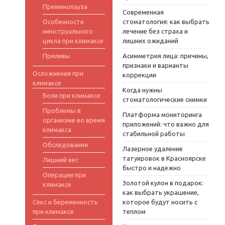
Пременопауза
Современная
Особенности
стоматология: как выбрать
менструального
лечение без страха и
цикла при климаксе
лишних ожиданий
Приливы
Асимметрия лица: причины,
признаки и варианты
Осложнения при
коррекции
климаксе
Когда нужны
Боли при климаксе
стоматологические снимки
Проблемы в
Платформа мониторинга
организме во время
приложений: что важно для
климакса
стабильной работы
Обследования
Лазерное удаление
татуировок в Красноярске
Лишний вес
быстро и надежно
Операции при
Золотой кулон в подарок:
климаксе
как выбрать украшение,
Секс и беременность
которое будут носить с
при климаксе
теплом