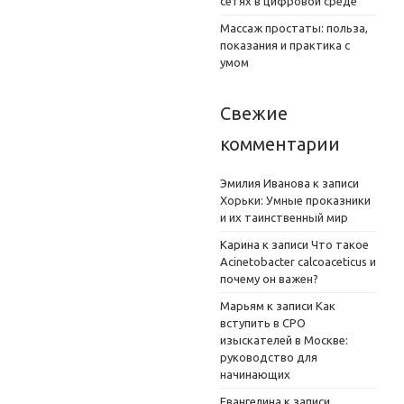
сетях в цифровой среде
Массаж простаты: польза,
показания и практика с
умом
Свежие
комментарии
Эмилия Иванова
к записи
Хорьки: Умные проказники
и их таинственный мир
Карина
к записи
Что такое
Acinetobacter calcoaceticus и
почему он важен?
Марьям
к записи
Как
вступить в СРО
изыскателей в Москве:
руководство для
начинающих
Евангелина
к записи