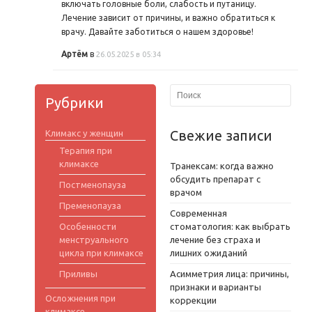
включать головные боли, слабость и путаницу.
Лечение зависит от причины, и важно обратиться к
врачу. Давайте заботиться о нашем здоровье!
Артём
в
26.05.2025 в 05:34
Рубрики
Свежие записи
Климакс у женщин
Терапия при
климаксе
Транексам: когда важно
обсудить препарат с
Постменопауза
врачом
Пременопауза
Современная
Особенности
стоматология: как выбрать
менструального
лечение без страха и
цикла при климаксе
лишних ожиданий
Приливы
Асимметрия лица: причины,
признаки и варианты
Осложнения при
коррекции
климаксе