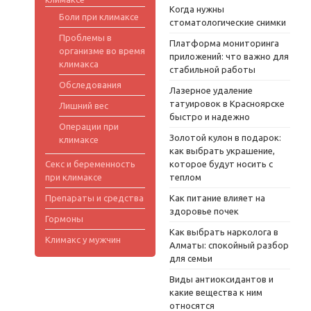
Когда нужны
Боли при климаксе
стоматологические снимки
Проблемы в
Платформа мониторинга
организме во время
приложений: что важно для
климакса
стабильной работы
Обследования
Лазерное удаление
татуировок в Красноярске
Лишний вес
быстро и надежно
Операции при
Золотой кулон в подарок:
климаксе
как выбрать украшение,
Секс и беременность
которое будут носить с
при климаксе
теплом
Препараты и средства
Как питание влияет на
здоровье почек
Гормоны
Как выбрать нарколога в
Климакс у мужчин
Алматы: спокойный разбор
для семьи
Виды антиоксидантов и
какие вещества к ним
относятся