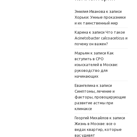
Эмилия Иванова
к записи
Хорьки: Умные проказники
и их таинственный мир
Карина
к записи
Что такое
Acinetobacter calcoaceticus и
почему он важен?
Марьям
к записи
Как
вступить в СРО
изыскателей в Москве:
руководство для
начинающих
Евангелина
к записи
Симптомы, лечение и
факторы, провоцирующие
развитие астмы при
климаксе
Георгий Михайлов
к записи
Жизнь в Москве: все о
видах квартир, которые
вас удивят