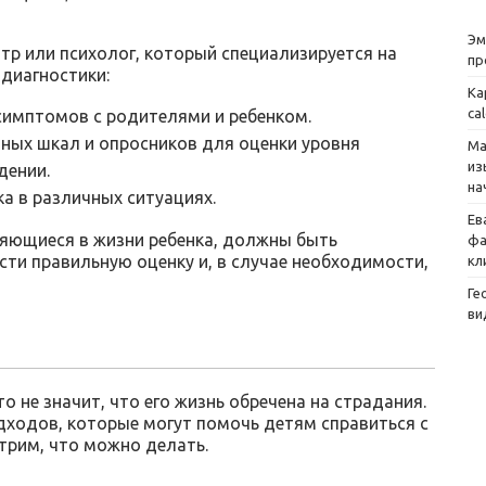
Эм
тр или психолог, который специализируется на
пр
 диагностики:
Ка
ca
симптомов с родителями и ребенком.
ных шкал и опросников для оценки уровня
Ма
из
дении.
на
а в различных ситуациях.
Ев
яющиеся в жизни ребенка, должны быть
фа
ти правильную оценку и, в случае необходимости,
кл
Ге
ви
то не значит, что его жизнь обречена на страдания.
ходов, которые могут помочь детям справиться с
трим, что можно делать.