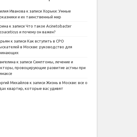
илия Иванова
к записи
Хорьки: Умные
оказники и их таинственный мир
рина
к записи
Что такое Acinetobacter
lcoaceticus и почему он важен?
рьям
к записи
Как вступить в СРО
ыскателей в Москве: руководство для
чинающих
ангелина
к записи
Симптомы, лечение и
кторы, провоцирующие развитие астмы при
имаксе
оргий Михайлов
к записи
Жизнь в Москве: все о
дах квартир, которые вас удивят