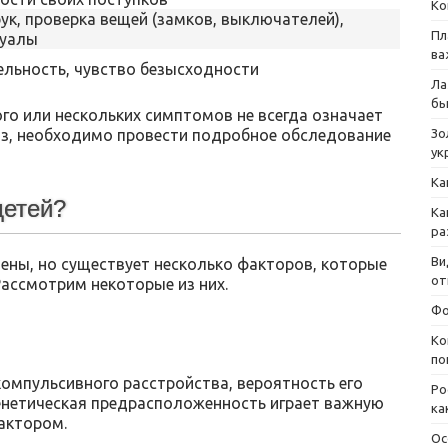
Ко
ук, проверка вещей (замков, выключателей),
Пл
туалы
ва
ельность, чувство безысходности
Ла
бы
го или нескольких симптомов не всегда означает
оз, необходимо провести подробное обследование
Зо
ук
Ка
детей?
Ка
ра
Ви
ены, но существует несколько факторов, которые
от
Рассмотрим некоторые из них.
Фо
Ко
по
-компульсивного расстройства, вероятность его
Ро
Генетическая предрасположенность играет важную
ка
актором.
Ос