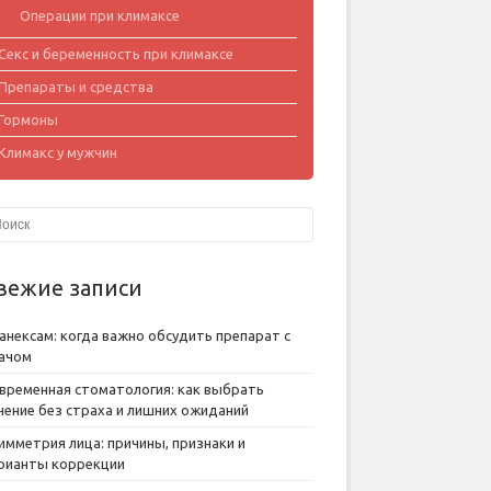
Операции при климаксе
Секс и беременность при климаксе
Препараты и средства
Гормоны
Климакс у мужчин
вежие записи
анексам: когда важно обсудить препарат с
ачом
временная стоматология: как выбрать
чение без страха и лишних ожиданий
имметрия лица: причины, признаки и
рианты коррекции