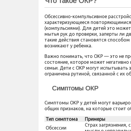
Что такое ОКР?
Обсессивно-компульсивное расстройс
характеризующееся повторяющимися 
(компульсиями). Для детей это может
мытья рук до проверки, заперты ли д
такие действия становятся способом 
возникают у ребенка.
Важно понимать, что ОКР — это не пр
состояние, которое может негативно 
семьи. Дети с ОКР могут испытывать 
ограничена рутиной, связанной с их о
Симптомы ОКР
Симптомы ОКР у детей могут варьиров
общих признаков, на которые стоит о
Тип симптома
Примеры
Страх загрязнения,
Обсессии
мысли о неправильн