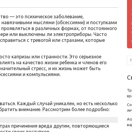
тво — это психическое заболевание,
навязчивыми мыслями (обсессиями) и поступками
 проявляться в различных формах, от постоянного
вери или выключены ли электроприборы. Часто
справиться с тревогой или страхами, которые
осто капризы или странности. Это серьезное
влиять на качество жизни ребенка и членов его
значительный стресс, и их жизнь может быть
бсессиями и компульсиями.
С
Тр
вр
аться. Каждый случай уникален, но есть несколько
Со
братить внимание. Рассмотрим более подробно:
ле
Ас
ва
 страх причинения вреда другим, повторяющиеся
ости своих поступков