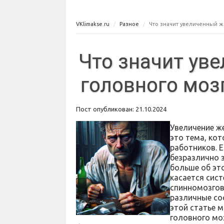
VKlimakse.ru
Разное
Что значит увеличенный ж
Что значит ув
головного моз
Пост опубликован: 21.10.2024
Увеличение ж
это тема, ко
работников. Е
безразлично 
больше об эт
касается сис
спинномозгов
различные со
этой статье 
головного моз