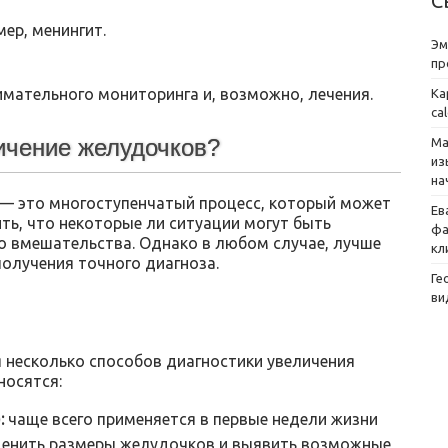
С
ер, менингит.
Эм
пр
имательного мониторинга и, возможно, лечения.
Ка
ca
личение желудочков?
Ма
из
на
— это многоступенчатый процесс, который может
Ев
ть, что некоторые ли ситуации могут быть
фа
го вмешательства. Однако в любом случае, лучше
кл
олучения точного диагноза.
Ге
ви
 несколько способов диагностики увеличения
носятся:
:
чаще всего применяется в первые недели жизни
ценить размеры желудочков и выявить возможные