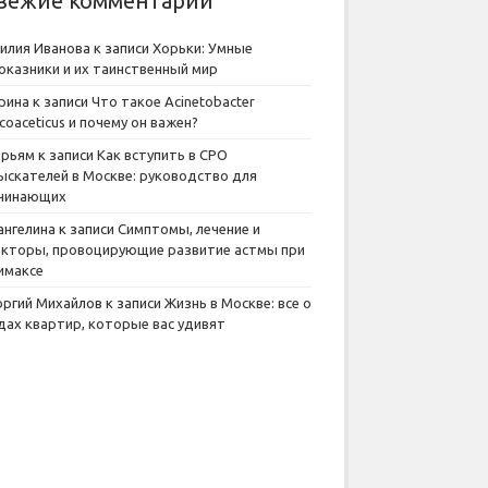
вежие комментарии
илия Иванова
к записи
Хорьки: Умные
оказники и их таинственный мир
рина
к записи
Что такое Acinetobacter
lcoaceticus и почему он важен?
рьям
к записи
Как вступить в СРО
ыскателей в Москве: руководство для
чинающих
ангелина
к записи
Симптомы, лечение и
кторы, провоцирующие развитие астмы при
имаксе
оргий Михайлов
к записи
Жизнь в Москве: все о
дах квартир, которые вас удивят