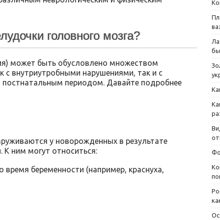
Ко
Пл
ва
лудочки головного мозга?
Ла
бы
ия) может быть обусловлено множеством
Зо
к с внутриутробными нарушениями, так и с
ук
и постнатальным периодом. Давайте подробнее
Ка
Ка
ра
Ви
от
аруживаются у новорожденных в результате
. К ним могут относиться:
Фо
Ко
 время беременности (например, краснуха,
по
Ро
ка
Ос