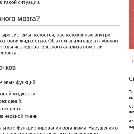
в такой ситуации.
вного мозга?
тыре системы полостей, расположенные внутри
озговой жидкостью. Об этом знали еще в глубокой
етоды исследовательского анализа помогли
ловека.
очков
С
чевых функций:
Тр
говой жидкости.
вр
реждений.
Со
 веществ.
ле
з нервной ткани.
Ас
ва
льного функционирования организма. Нарушения в
 различным неврологическим и физическим