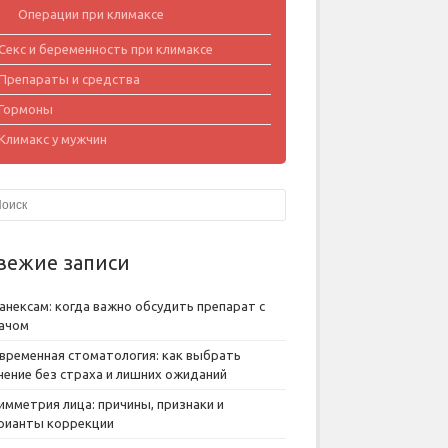
Операции при климаксе
Секс и беременность при климаксе
Препараты и средства
Гормоны
Климакс у мужчин
вежие записи
анексам: когда важно обсудить препарат с
ачом
временная стоматология: как выбрать
чение без страха и лишних ожиданий
имметрия лица: причины, признаки и
рианты коррекции