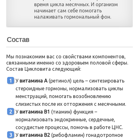
время цикла месячных. И организм
начинает сам себе помогать
налаживать гормональный фон.
Состав
Мы познакомим вас со свойствами компонентов,
связанными именно со здоровьем половой сферы.
Состав Цикловита следующий:
У
витамина А
(ретинол) цель – синтезировать
стероидные гормоны, нормализовать циклы
менструаций, помогать возобновлению
слизистых после их отторжения с месячными.
У
витамина В1
(тиамин) функция –
нормализовать эндокринные, сердечные,
сосудистые процессы, помочь в работе ЦНС.
У
витамина В2
(рибофламин) гонадотропное