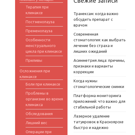
Свежие записи
Терапия при
климаксе
Транексам: когда важно
обсудить препарат с
Постменопауза
врачом
Пременопауза
Современная
Особенности
стоматология: как выбрать
менструального
лечение без страха и
цикла при климаксе
лишних ожиданий
Приливы
Асимметрия лица: причины,
признаки и варианты
Осложнения при
коррекции
климаксе
Когда нужны
Боли при климаксе
стоматологические снимки
Проблемы в
Платформа мониторинга
организме во время
приложений: что важно для
климакса
стабильной работы
Обследования
Лазерное удаление
татуировок в Красноярске
Лишний вес
быстро и надежно
Операции при