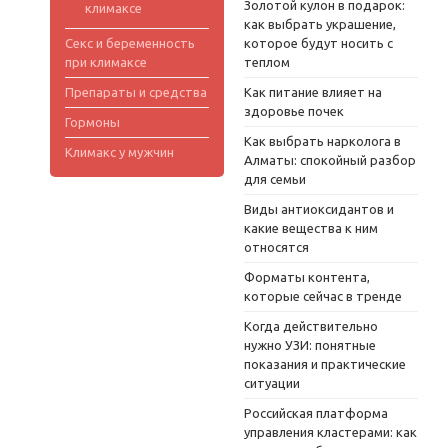
Золотой кулон в подарок:
климаксе
как выбрать украшение,
Секс и беременность
которое будут носить с
при климаксе
теплом
Препараты и средства
Как питание влияет на
здоровье почек
Гормоны
Как выбрать нарколога в
Климакс у мужчин
Алматы: спокойный разбор
для семьи
Виды антиоксидантов и
какие вещества к ним
относятся
Форматы контента,
которые сейчас в тренде
Когда действительно
нужно УЗИ: понятные
показания и практические
ситуации
Российская платформа
управления кластерами: как