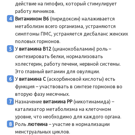
действие на гипофиз, который стимулирует
работу яичников.
Витамином В6
(пиридоксин) налаживается
метаболизм всего организма, устраняются
симптомы ПМС, устраняется дисбаланс женских
половых гормонов.
У
витамина В12
(цианокобаламин) роль –
синтезировать белки, нормализовать
холестерин, работу печени, нервной системы.
Это главный витамин для овуляции.
У
витамина С
(аскорбиновой кислоты) есть
функция – участвовать в синтезе гормонов во
вторую фазу месячных.
Назначение
витамина РР
(никотинамида) –
катализатор метаболизма на клеточном
уровне, что необходимо для каждого органа.
Роль
лютеина
– участие в нормализации
менструальных циклов.