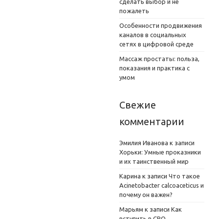
сделать выбор и не
пожалеть
Особенности продвижения
каналов в социальных
сетях в цифровой среде
Массаж простаты: польза,
показания и практика с
умом
Свежие
комментарии
Эмилия Иванова
к записи
Хорьки: Умные проказники
и их таинственный мир
Карина
к записи
Что такое
Acinetobacter calcoaceticus и
почему он важен?
Марьям
к записи
Как
вступить в СРО