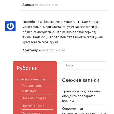
Арина
в
30.08.2024 в 04:03
Спасибо за информацию! Я узнала, что Милдронат
может помочь при климаксе, улучшая энергетику и
общее самочувствие. Это важно в такой период
жизни. Надеюсь, что это поможет многим женщинам
чувствовать себя лучше.
Александр
в
30.08.2024 в 04:03
Рубрики
Свежие записи
Климакс у женщин
Терапия при
климаксе
Транексам: когда важно
обсудить препарат с
Постменопауза
врачом
Пременопауза
Современная
Особенности
стоматология: как выбрать