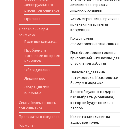
менструального
лечение без страха и
цикла при климаксе
лишних ожиданий
Приливы
Асимметрия лица: причины,
признаки и варианты
Осложнения при
коррекции
климаксе
Когда нужны
Боли при климаксе
стоматологические снимки
Проблемы в
Платформа мониторинга
организме во время
приложений: что важно для
климакса
стабильной работы
Обследования
Лазерное удаление
татуировок в Красноярске
Лишний вес
быстро и надежно
Операции при
Золотой кулон в подарок:
климаксе
как выбрать украшение,
Секс и беременность
которое будут носить с
при климаксе
теплом
Препараты и средства
Как питание влияет на
здоровье почек
Гормоны