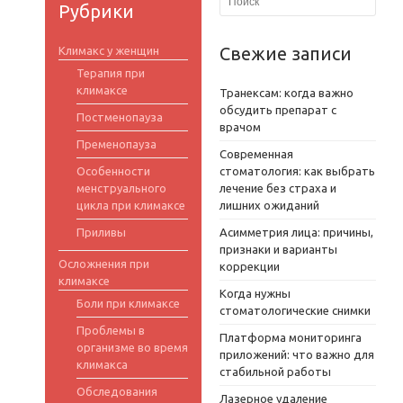
Рубрики
Свежие записи
Климакс у женщин
Терапия при
климаксе
Транексам: когда важно
обсудить препарат с
Постменопауза
врачом
Пременопауза
Современная
Особенности
стоматология: как выбрать
менструального
лечение без страха и
цикла при климаксе
лишних ожиданий
Приливы
Асимметрия лица: причины,
признаки и варианты
Осложнения при
коррекции
климаксе
Когда нужны
Боли при климаксе
стоматологические снимки
Проблемы в
Платформа мониторинга
организме во время
приложений: что важно для
климакса
стабильной работы
Обследования
Лазерное удаление