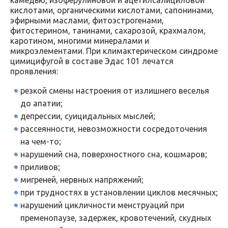
камедью, изоферулиновой и ацетилсалициловой
кислотами, органическими кислотами, сапонинами,
эфирными маслами, фитоэстрогенами,
фитостерином, танинами, сахарозой, крахмалом,
каротином, многими минералами и
микроэлементами. При климактерическом синдроме
цимицифугой в составе Эдас 101 лечатся
проявления:
резкой смены настроения от излишнего веселья
до апатии;
депрессии, суицидальных мыслей;
рассеянности, невозможности сосредоточения
на чем-то;
нарушений сна, поверхностного сна, кошмаров;
приливов;
мигреней, нервных напряжений;
при трудностях в установлении циклов месячных;
нарушений цикличности менструаций при
пременопаузе, задержек, кровотечений, скудных