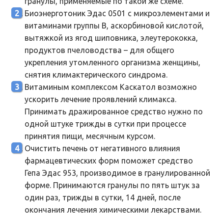
гранулы, применяемые по такой же схеме.
Биоэнерготоник Эдас 0501 с микроэлементами и
витаминами группы B, аскорбиновой кислотой,
вытяжкой из ягод шиповника, элеутерококка,
продуктов пчеловодства – для общего
укрепления утомленного организма женщины,
снятия климактерического синдрома.
Витаминым комплексом Каскатол возможно
ускорить лечение проявлений климакса.
Принимать дражированное средство нужно по
одной штуке трижды в сутки при процессе
принятия пищи, месячным курсом.
Очистить печень от негативного влияния
фармацевтических форм поможет средство
Гепа Эдас 953, производимое в гранулированной
форме. Принимаются гранулы по пять штук за
один раз, трижды в сутки, 14 дней, после
окончания лечения химическими лекарствами.