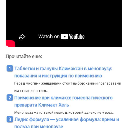
Прочитайте еще:
Таблетки и гранулы Климаксан в менопаузу:
показания и инструкция по применению
Перед многими женщинами стоит выбор: какими препаратами
им стоит лечиться...
Применение при климаксе гомеопатического
препарата Климакт Хель
Менопауза – это такой период, который далеко не у всех...
Ледис формула — усиленная формула: прием и
польза при менопаузе