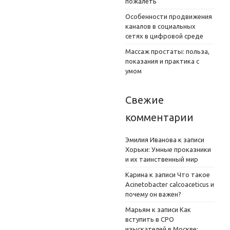
пожалеть
Особенности продвижения
каналов в социальных
сетях в цифровой среде
Массаж простаты: польза,
показания и практика с
умом
Свежие
комментарии
Эмилия Иванова
к записи
Хорьки: Умные проказники
и их таинственный мир
Карина
к записи
Что такое
Acinetobacter calcoaceticus и
почему он важен?
Марьям
к записи
Как
вступить в СРО
изыскателей в Москве: