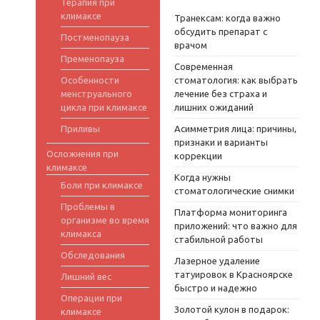
Терапия при
климаксе
Транексам: когда важно
обсудить препарат с
Постменопауза
врачом
Пременопауза
Современная
Особенности
стоматология: как выбрать
менструального
лечение без страха и
цикла при климаксе
лишних ожиданий
Приливы
Асимметрия лица: причины,
признаки и варианты
Осложнения при
коррекции
климаксе
Когда нужны
Боли при климаксе
стоматологические снимки
Проблемы в
Платформа мониторинга
организме во время
приложений: что важно для
климакса
стабильной работы
Обследования
Лазерное удаление
татуировок в Красноярске
Лишний вес
быстро и надежно
Операции при
Золотой кулон в подарок:
климаксе