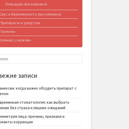
Операции при климаксе
Секс и беременность при климаксе
Препараты и средства
Гормоны
Климакс у мужчин
вежие записи
анексам: когда важно обсудить препарат с
ачом
временная стоматология: как выбрать
чение без страха и лишних ожиданий
имметрия лица: причины, признаки и
рианты коррекции