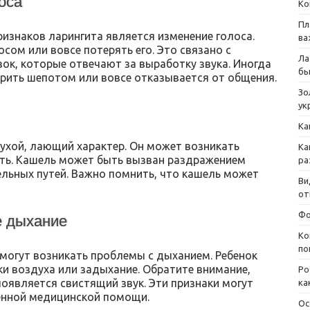
лоса
Ко
Пл
изнаков ларингита является изменение голоса.
ва
сом или вовсе потерять его. Это связано с
Ла
ок, которые отвечают за выработку звука. Иногда
бы
орить шепотом или вовсе отказывается от общения.
Зо
ук
Ка
ухой, лающий характер. Он может возникать
Ка
ать. Кашель может быть вызван раздражением
ра
ельных путей. Важно помнить, что кашель может
Ви
от
Фо
е дыхание
Ко
по
могут возникать проблемы с дыханием. Ребенок
и воздуха или задыхание. Обратите внимание,
Ро
оявляется свистящий звук. Эти признаки могут
ка
енной медицинской помощи.
Ос