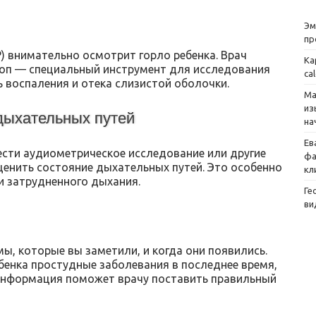
Эм
пр
) внимательно осмотрит горло ребенка. Врач
Ка
оп — специальный инструмент для исследования
ca
ь воспаления и отека слизистой оболочки.
Ма
из
дыхательных путей
на
Ев
сти аудиометрическое исследование или другие
фа
ценить состояние дыхательных путей. Это особенно
кл
и затрудненного дыхания.
Ге
ви
ы, которые вы заметили, и когда они появились.
ебенка простудные заболевания в последнее время,
а информация поможет врачу поставить правильный