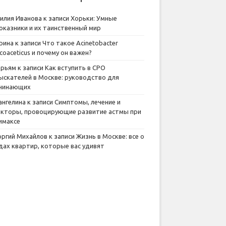
илия Иванова
к записи
Хорьки: Умные
оказники и их таинственный мир
рина
к записи
Что такое Acinetobacter
lcoaceticus и почему он важен?
рьям
к записи
Как вступить в СРО
ыскателей в Москве: руководство для
чинающих
ангелина
к записи
Симптомы, лечение и
кторы, провоцирующие развитие астмы при
имаксе
оргий Михайлов
к записи
Жизнь в Москве: все о
дах квартир, которые вас удивят