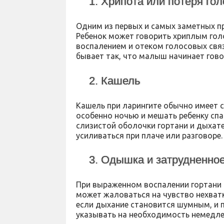
1. Хрипота или потеря го
Одним из первых и самых заметных пр
Ребенок может говорить хриплым голо
воспалением и отеком голосовых связ
бывает так, что малыш начинает гов
2. Кашель
Кашель при ларингите обычно имеет с
особенно ночью и мешать ребенку сп
слизистой оболочки гортани и дыхат
усиливаться при плаче или разговоре.
3. Одышка и затрудненно
При выраженном воспалении гортани 
может жаловаться на чувство нехватк
если дыхание становится шумным, и п
указывать на необходимость немедл