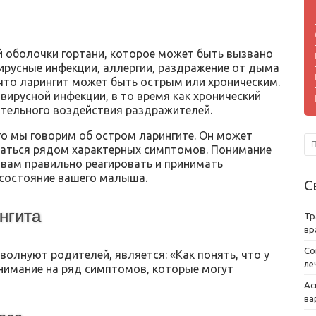
й оболочки гортани, которое может быть вызвано
ирусные инфекции, аллергии, раздражение от дыма
 что ларингит может быть острым или хроническим.
вирусной инфекции, в то время как хронический
тельного воздействия раздражителей.
его мы говорим об остром ларингите. Он может
даться рядом характерных симптомов. Понимание
вам правильно реагировать и принимать
 состояние вашего малыша.
С
нгита
Тр
вр
Со
волнуют родителей, является: «Как понять, что у
ле
внимание на ряд симптомов, которые могут
Ас
ва