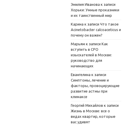
Эмилия Иванова
к записи
Хорьки: Умные проказники
и их таинственный мир
Карина
к записи
Что такое
Acinetobacter calcoaceticus и
почему он важен?
Марьям
к записи
Как
вступить в СРО
изыскателей в Москве:
руководство для
начинающих
Евангелина
к записи
Симптомы, лечение и
факторы, провоцирующие
развитие астмы при
климаксе
Георгий Михайлов
к записи
Жизнь в Москве: все о
видах квартир, которые
вас удивят