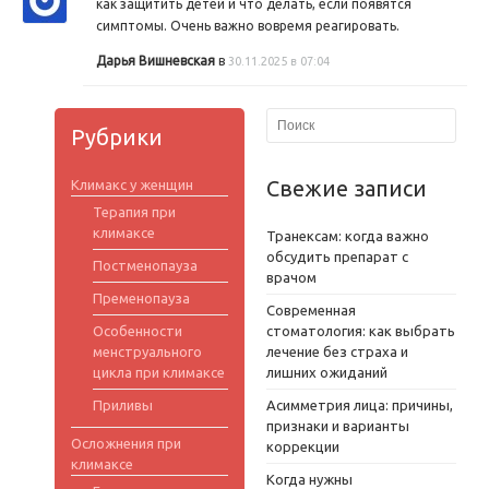
как защитить детей и что делать, если появятся
симптомы. Очень важно вовремя реагировать.
Дарья Вишневская
в
30.11.2025 в 07:04
Рубрики
Свежие записи
Климакс у женщин
Терапия при
климаксе
Транексам: когда важно
обсудить препарат с
Постменопауза
врачом
Пременопауза
Современная
Особенности
стоматология: как выбрать
менструального
лечение без страха и
цикла при климаксе
лишних ожиданий
Приливы
Асимметрия лица: причины,
признаки и варианты
Осложнения при
коррекции
климаксе
Когда нужны