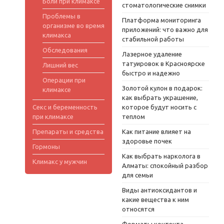
Боли при климаксе
стоматологические снимки
Проблемы в
Платформа мониторинга
организме во время
приложений: что важно для
климакса
стабильной работы
Обследования
Лазерное удаление
татуировок в Красноярске
Лишний вес
быстро и надежно
Операции при
Золотой кулон в подарок:
климаксе
как выбрать украшение,
Секс и беременность
которое будут носить с
при климаксе
теплом
Препараты и средства
Как питание влияет на
здоровье почек
Гормоны
Как выбрать нарколога в
Климакс у мужчин
Алматы: спокойный разбор
для семьи
Виды антиоксидантов и
какие вещества к ним
относятся