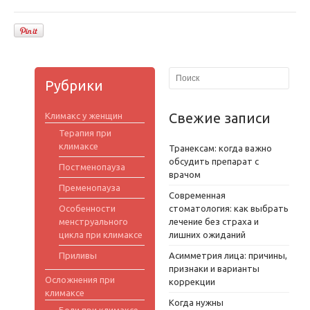
Рубрики
Свежие записи
Климакс у женщин
Терапия при
климаксе
Транексам: когда важно
обсудить препарат с
Постменопауза
врачом
Пременопауза
Современная
Особенности
стоматология: как выбрать
менструального
лечение без страха и
цикла при климаксе
лишних ожиданий
Приливы
Асимметрия лица: причины,
признаки и варианты
Осложнения при
коррекции
климаксе
Когда нужны