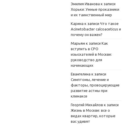
Эмилия Иванова
к записи
Хорьки: Умные проказники
и их таинственный мир
Карина
к записи
Что такое
Acinetobacter calcoaceticus и
почему он важен?
Марьям
к записи
Как
вступить в СРО
изыскателей в Москве:
руководство для
начинающих
Евангелина
к записи
Симптомы, лечение и
факторы, провоцирующие
развитие астмы при
климаксе
Георгий Михайлов
к записи
Жизнь в Москве: все о
видах квартир, которые
вас удивят