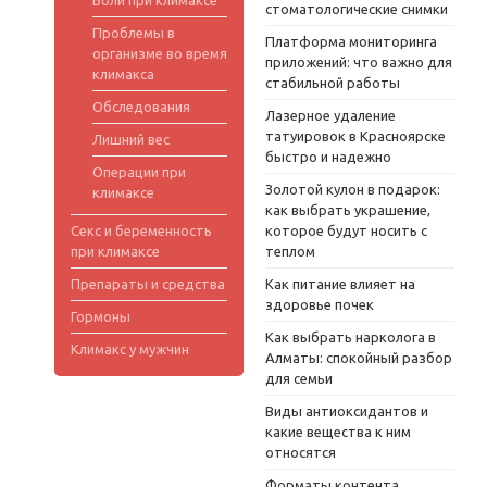
Боли при климаксе
стоматологические снимки
Проблемы в
Платформа мониторинга
организме во время
приложений: что важно для
климакса
стабильной работы
Обследования
Лазерное удаление
татуировок в Красноярске
Лишний вес
быстро и надежно
Операции при
Золотой кулон в подарок:
климаксе
как выбрать украшение,
Секс и беременность
которое будут носить с
при климаксе
теплом
Препараты и средства
Как питание влияет на
здоровье почек
Гормоны
Как выбрать нарколога в
Климакс у мужчин
Алматы: спокойный разбор
для семьи
Виды антиоксидантов и
какие вещества к ним
относятся
Форматы контента,