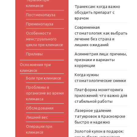
климаксе
Транексам: когда важно
обсудить препарат с
Постменопауза
врачом
Пременопауза
Современная
Особенности
стоматология: как выбрать
менструального
лечение без страха и
цикла при климаксе
лишних ожиданий
Приливы
Асимметрия лица: причины,
признаки и варианты
Осложнения при
коррекции
климаксе
Когда нужны
Боли при климаксе
стоматологические снимки
Проблемы в
Платформа мониторинга
организме во время
приложений: что важно для
климакса
стабильной работы
Обследования
Лазерное удаление
татуировок в Красноярске
Лишний вес
быстро и надежно
Операции при
Золотой кулон в подарок:
климаксе