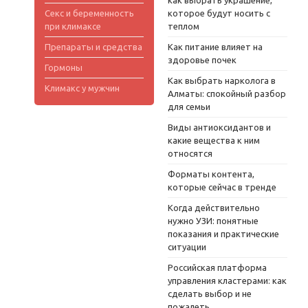
как выбрать украшение,
Секс и беременность
которое будут носить с
при климаксе
теплом
Препараты и средства
Как питание влияет на
здоровье почек
Гормоны
Как выбрать нарколога в
Климакс у мужчин
Алматы: спокойный разбор
для семьи
Виды антиоксидантов и
какие вещества к ним
относятся
Форматы контента,
которые сейчас в тренде
Когда действительно
нужно УЗИ: понятные
показания и практические
ситуации
Российская платформа
управления кластерами: как
сделать выбор и не
пожалеть