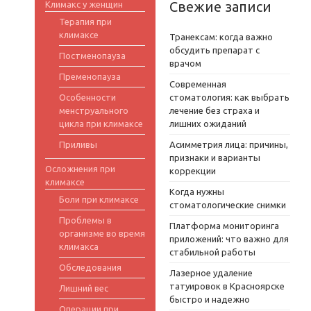
Свежие записи
Климакс у женщин
Терапия при
климаксе
Транексам: когда важно
обсудить препарат с
Постменопауза
врачом
Пременопауза
Современная
Особенности
стоматология: как выбрать
менструального
лечение без страха и
цикла при климаксе
лишних ожиданий
Приливы
Асимметрия лица: причины,
признаки и варианты
Осложнения при
коррекции
климаксе
Когда нужны
Боли при климаксе
стоматологические снимки
Проблемы в
Платформа мониторинга
организме во время
приложений: что важно для
климакса
стабильной работы
Обследования
Лазерное удаление
татуировок в Красноярске
Лишний вес
быстро и надежно
Операции при