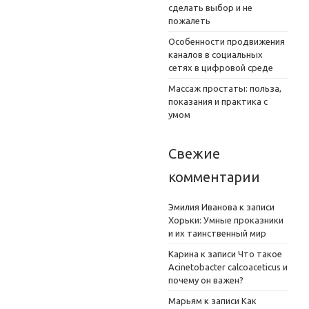
сделать выбор и не
пожалеть
Особенности продвижения
каналов в социальных
сетях в цифровой среде
Массаж простаты: польза,
показания и практика с
умом
Свежие
комментарии
Эмилия Иванова
к записи
Хорьки: Умные проказники
и их таинственный мир
Карина
к записи
Что такое
Acinetobacter calcoaceticus и
почему он важен?
Марьям
к записи
Как