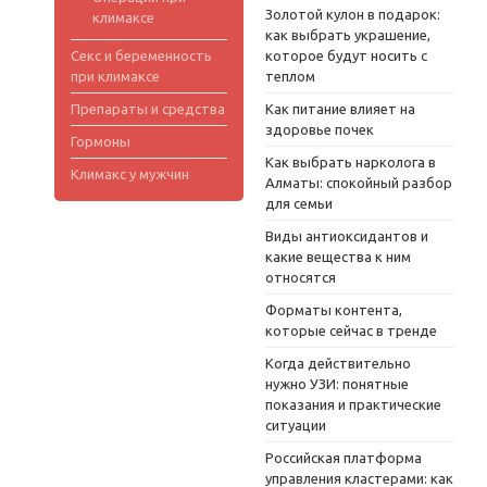
Золотой кулон в подарок:
климаксе
как выбрать украшение,
Секс и беременность
которое будут носить с
при климаксе
теплом
Препараты и средства
Как питание влияет на
здоровье почек
Гормоны
Как выбрать нарколога в
Климакс у мужчин
Алматы: спокойный разбор
для семьи
Виды антиоксидантов и
какие вещества к ним
относятся
Форматы контента,
которые сейчас в тренде
Когда действительно
нужно УЗИ: понятные
показания и практические
ситуации
Российская платформа
управления кластерами: как