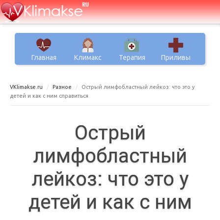
Главная
Климакс
Терапия
Приливы
VKlimakse.ru
Разное
Острый лимфобластный лейкоз: что это у
детей и как с ним справиться
Острый
лимфобластный
лейкоз: что это у
детей и как с ним