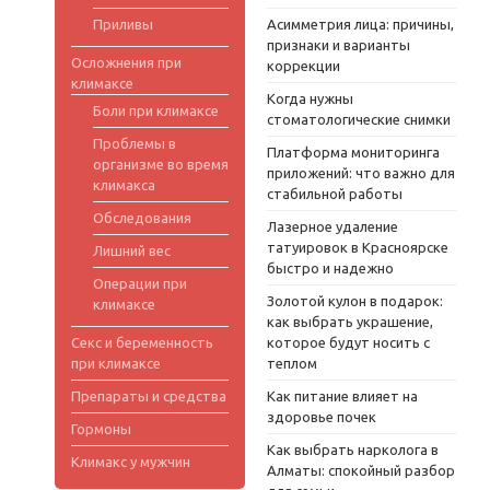
Приливы
Асимметрия лица: причины,
признаки и варианты
Осложнения при
коррекции
климаксе
Когда нужны
Боли при климаксе
стоматологические снимки
Проблемы в
Платформа мониторинга
организме во время
приложений: что важно для
климакса
стабильной работы
Обследования
Лазерное удаление
татуировок в Красноярске
Лишний вес
быстро и надежно
Операции при
Золотой кулон в подарок:
климаксе
как выбрать украшение,
Секс и беременность
которое будут носить с
при климаксе
теплом
Препараты и средства
Как питание влияет на
здоровье почек
Гормоны
Как выбрать нарколога в
Климакс у мужчин
Алматы: спокойный разбор