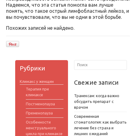
Надеемся, что эта статья помогла вам лучше
понять, что такое острый лимфобластный лейкоз, и
вы почувствовали, что вы не одни в этой борьбе.
Похожих записей не найдено.
Рубрики
Свежие записи
Климакс у женщин
Терапия при
климаксе
Транексам: когда важно
обсудить препарат с
Постменопауза
врачом
Пременопауза
Современная
Особенности
стоматология: как выбрать
менструального
лечение без страха и
цикла при климаксе
лишних ожиданий