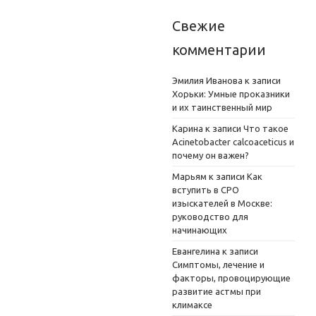
Свежие
комментарии
Эмилия Иванова
к записи
Хорьки: Умные проказники
и их таинственный мир
Карина
к записи
Что такое
Acinetobacter calcoaceticus и
почему он важен?
Марьям
к записи
Как
вступить в СРО
изыскателей в Москве:
руководство для
начинающих
Евангелина
к записи
Симптомы, лечение и
факторы, провоцирующие
развитие астмы при
климаксе