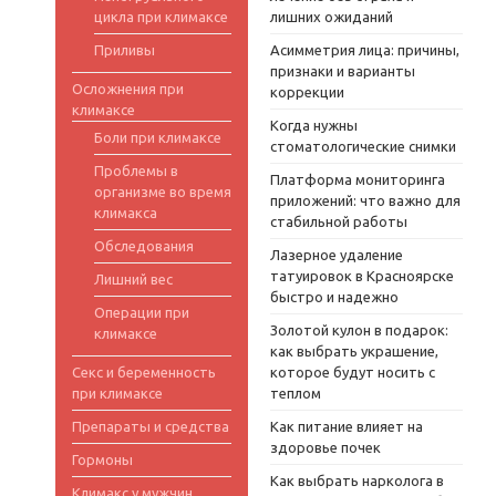
цикла при климаксе
лишних ожиданий
Приливы
Асимметрия лица: причины,
признаки и варианты
Осложнения при
коррекции
климаксе
Когда нужны
Боли при климаксе
стоматологические снимки
Проблемы в
Платформа мониторинга
организме во время
приложений: что важно для
климакса
стабильной работы
Обследования
Лазерное удаление
татуировок в Красноярске
Лишний вес
быстро и надежно
Операции при
Золотой кулон в подарок:
климаксе
как выбрать украшение,
Секс и беременность
которое будут носить с
при климаксе
теплом
Препараты и средства
Как питание влияет на
здоровье почек
Гормоны
Как выбрать нарколога в
Климакс у мужчин