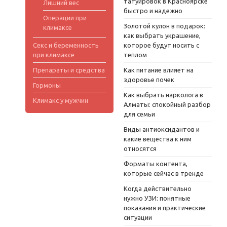
татуировок в Красноярске
Лишний вес
быстро и надежно
Операции при
Золотой кулон в подарок:
климаксе
как выбрать украшение,
Секс и беременность
которое будут носить с
при климаксе
теплом
Препараты и средства
Как питание влияет на
здоровье почек
Гормоны
Как выбрать нарколога в
Климакс у мужчин
Алматы: спокойный разбор
для семьи
Виды антиоксидантов и
какие вещества к ним
относятся
Форматы контента,
которые сейчас в тренде
Когда действительно
нужно УЗИ: понятные
показания и практические
ситуации