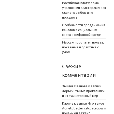
Российская платформа
управления кластерами: как
сделать выбор и не
пожалеть
Особенности продвижения
каналов в социальных
сетях в цифровой среде
Массаж простаты: польза,
показания и практика с
умом
Свежие
комментарии
Эмилия Иванова
к записи
Хорьки: Умные проказники
и их таинственный мир
Карина
к записи
Что такое
Acinetobacter calcoaceticus и
почему он важен?