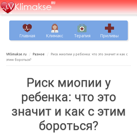
Главная
Климакс
Терапия
Приливы
VKlimakse.ru
Разное
Риск миопии у ребенка: что это значит и как с
этим бороться?
Риск миопии у
ребенка: что это
значит и как с этим
бороться?