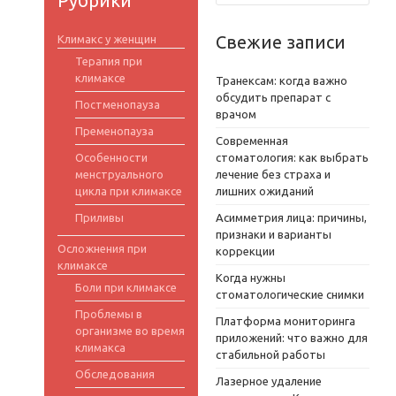
Рубрики
Свежие записи
Климакс у женщин
Терапия при
климаксе
Транексам: когда важно
обсудить препарат с
Постменопауза
врачом
Пременопауза
Современная
Особенности
стоматология: как выбрать
менструального
лечение без страха и
цикла при климаксе
лишних ожиданий
Приливы
Асимметрия лица: причины,
признаки и варианты
Осложнения при
коррекции
климаксе
Когда нужны
Боли при климаксе
стоматологические снимки
Проблемы в
Платформа мониторинга
организме во время
приложений: что важно для
климакса
стабильной работы
Обследования
Лазерное удаление