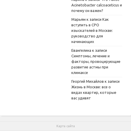
Acinetobacter calcoaceticus и
почему он важен?
Марьям
к записи
Как
вступить в СРО
изыскателей в Москве:
руководство для
начинающих
Евангелина
к записи
Симптомы, лечение и
факторы, провоцирующие
развитие астмы при
климаксе
Георгий Михайлов
к записи
Жизнь в Москве: все о
видах квартир, которые
вас удивят
Карта сайта