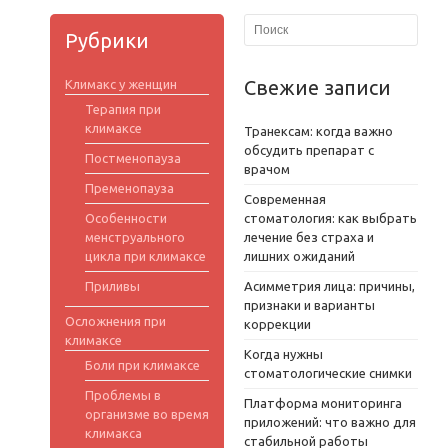
Рубрики
Свежие записи
Климакс у женщин
Терапия при
климаксе
Транексам: когда важно
обсудить препарат с
Постменопауза
врачом
Пременопауза
Современная
Особенности
стоматология: как выбрать
менструального
лечение без страха и
цикла при климаксе
лишних ожиданий
Приливы
Асимметрия лица: причины,
признаки и варианты
Осложнения при
коррекции
климаксе
Когда нужны
Боли при климаксе
стоматологические снимки
Проблемы в
Платформа мониторинга
организме во время
приложений: что важно для
климакса
стабильной работы