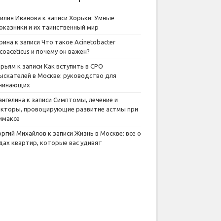
илия Иванова
к записи
Хорьки: Умные
оказники и их таинственный мир
рина
к записи
Что такое Acinetobacter
lcoaceticus и почему он важен?
рьям
к записи
Как вступить в СРО
ыскателей в Москве: руководство для
чинающих
ангелина
к записи
Симптомы, лечение и
кторы, провоцирующие развитие астмы при
имаксе
оргий Михайлов
к записи
Жизнь в Москве: все о
дах квартир, которые вас удивят