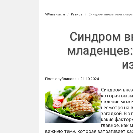
VKlimakse.ru
Разное
Синдром внезапной смерти 
Синдром в
младенцев: 
и
Пост опубликован: 21.10.2024
Синдром внез
которая вызы
явление може
несмотря на 
загадкой. В э
какие фактор
главное, как 
важную тему, которая затрагивает ка