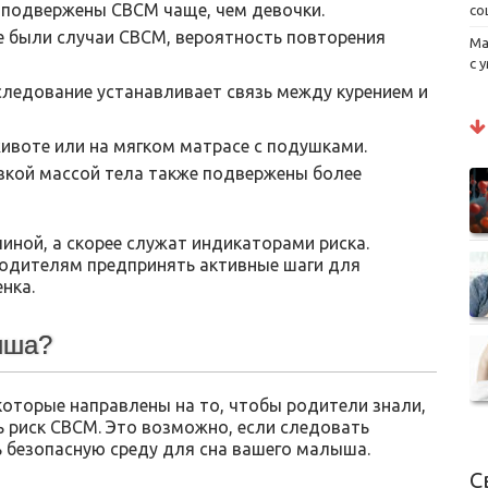
и подвержены СВСМ чаще, чем девочки.
со
уже были случаи СВСМ, вероятность повторения
Ма
с 
сследование устанавливает связь между курением и
 животе или на мягком матрасе с подушками.
низкой массой тела также подвержены более
иной, а скорее служат индикаторами риска.
родителям предпринять активные шаги для
нка.
ыша?
которые направлены на то, чтобы родители знали,
ь риск СВСМ. Это возможно, если следовать
 безопасную среду для сна вашего малыша.
С