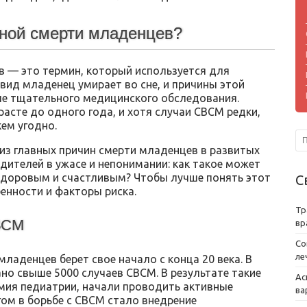
пной смерти младенцев?
 — это термин, который используется для
 вид младенец умирает во сне, и причины этой
ле тщательного медицинского обследования.
расте до одного года, и хотя случаи СВСМ редки,
кем угодно.
из главных причин смерти младенцев в развитых
дителей в ужасе и непонимании: как такое может
здоровым и счастливым? Чтобы лучше понять этот
С
енности и факторы риска.
Тр
ВСМ
вр
Со
ле
ладенцев берет свое начало с конца 20 века. В
но свыше 5000 случаев СВСМ. В результате такие
Ас
емия педиатрии, начали проводить активные
ва
ом в борьбе с СВСМ стало внедрение