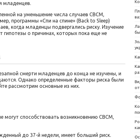
Ко
я младенцев.
Пл
ленной на уменьшение числа случаев СВСМ,
ва
ер, программы «Спи на спине» (Back to Sleep)
аев, когда младенцы подвергались риску. Изучение
Ла
бы
 гипотезы о причинах, которых пока еще не
Зо
ук
а
Ка
Ка
ра
запной смерти младенцев до конца не изучены, и
даются. Однако определенные факторы риска были
Ви
йте рассмотрим основные из них.
от
Фо
Ко
по
ые могут способствовать возникновению СВСМ,
Ро
ка
ожденный до 37-й недели, имеет больший риск.
Ос