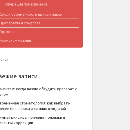
Операции при климаксе
Секс и беременность при климаксе
Препараты и средства
Гормоны
Климакс у мужчин
вежие записи
анексам: когда важно обсудить препарат с
ачом
временная стоматология: как выбрать
чение без страха и лишних ожиданий
имметрия лица: причины, признаки и
рианты коррекции