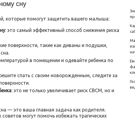
ному сну
Эм
пр
й, которые помогут защитить вашего малыша:
Ка
ину
: это самый эффективный способ снижения риска
ca
Ма
гкие поверхности, такие как диваны и подушки,
из
на
сна.
температурой в помещении и одевайте ребенка по
Ев
фа
кл
ы решите спать с своим новорожденным, следите за
Ге
поверхности.
ви
бенка
: это не только увеличивает риск СВСМ, но и
на — это ваша главная задача как родителя.
 советов могут помочь избежать трагических