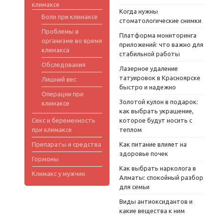
климаксе
Когда нужны
Боли при климаксе
стоматологические снимки
Проблемы в
Платформа мониторинга
организме во время
приложений: что важно для
климакса
стабильной работы
Обследования
Лазерное удаление
татуировок в Красноярске
Лишний вес
быстро и надежно
Операции при
Золотой кулон в подарок:
климаксе
как выбрать украшение,
Секс и беременность
которое будут носить с
при климаксе
теплом
Препараты и средства
Как питание влияет на
здоровье почек
Гормоны
Как выбрать нарколога в
Климакс у мужчин
Алматы: спокойный разбор
для семьи
Виды антиоксидантов и
какие вещества к ним