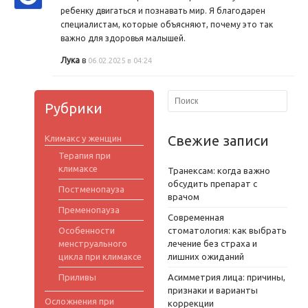
ребенку двигаться и познавать мир. Я благодарен
специалистам, которые объясняют, почему это так
важно для здоровья малышей.
Лука
в
06.02.2025 в 04:24
Рубрики
Свежие записи
Климакс у женщин
Терапия при
климаксе
Транексам: когда важно
обсудить препарат с
Постменопауза
врачом
Пременопауза
Современная
Особенности
стоматология: как выбрать
менструального
лечение без страха и
цикла при климаксе
лишних ожиданий
Приливы
Асимметрия лица: причины,
признаки и варианты
Осложнения при
коррекции