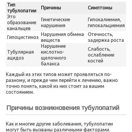
Тип
Причины
Симптомы
тубулопатии
Это
Генетические
Гипокалиемия,
образование
нарушения
гипокальциемия
канальцев
Нарушения обмена
Отечность,
Гипоцистиноз
веществ
задержка роста
Нарушение
Слабость,
Тубулярная
кислотно-
ослабление
ацидоз
щелочного
костей
баланса
Каждый из этих типов может проявляться по-
разному, и прежде чем перейти к лечению, важно
точно понять, какой из них стоит за вашим
состоянием.
Причины возникновения тубулопатий
Как и многие другие заболевания, тубулопатии
могут быть вызваны различными факторами.