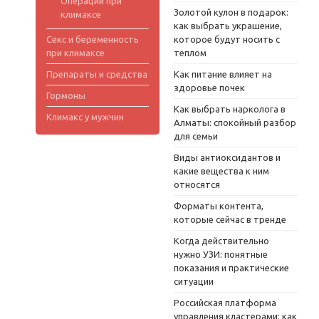
Операции при
Золотой кулон в подарок:
климаксе
как выбрать украшение,
Секс и беременность
которое будут носить с
при климаксе
теплом
Препараты и средства
Как питание влияет на
здоровье почек
Гормоны
Как выбрать нарколога в
Климакс у мужчин
Алматы: спокойный разбор
для семьи
Виды антиоксидантов и
какие вещества к ним
относятся
Форматы контента,
которые сейчас в тренде
Когда действительно
нужно УЗИ: понятные
показания и практические
ситуации
Российская платформа
управления кластерами: как