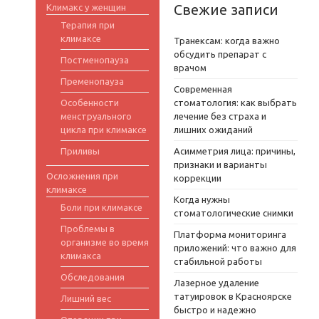
Свежие записи
Климакс у женщин
Терапия при
климаксе
Транексам: когда важно
обсудить препарат с
Постменопауза
врачом
Пременопауза
Современная
Особенности
стоматология: как выбрать
менструального
лечение без страха и
цикла при климаксе
лишних ожиданий
Приливы
Асимметрия лица: причины,
признаки и варианты
Осложнения при
коррекции
климаксе
Когда нужны
Боли при климаксе
стоматологические снимки
Проблемы в
Платформа мониторинга
организме во время
приложений: что важно для
климакса
стабильной работы
Обследования
Лазерное удаление
татуировок в Красноярске
Лишний вес
быстро и надежно