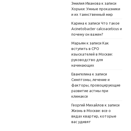
Эмилия Иванова
к записи
Хорьки: Умные проказники
и их таинственный мир
Карина
к записи
Что такое
Acinetobacter calcoaceticus и
почему он важен?
Марьям
к записи
Как
вступить в СРО
изыскателей в Москве:
руководство для
начинающих
Евангелина
к записи
Симптомы, лечение и
факторы, провоцирующие
развитие астмы при
климаксе
Георгий Михайлов
к записи
Жизнь в Москве: все о
видах квартир, которые
вас удивят