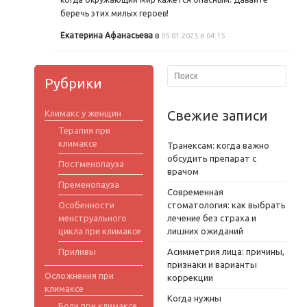
беречь этих милых героев!
Екатерина Афанасьева
в
05.01.2025 в 04:15
Рубрики
Свежие записи
Климакс у женщин
Терапия при
климаксе
Транексам: когда важно
обсудить препарат с
Постменопауза
врачом
Пременопауза
Современная
Особенности
стоматология: как выбрать
менструального
лечение без страха и
цикла при климаксе
лишних ожиданий
Приливы
Асимметрия лица: причины,
признаки и варианты
Осложнения при
коррекции
климаксе
Когда нужны
Боли при климаксе