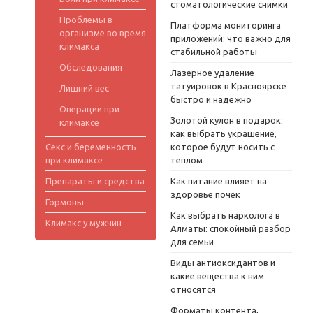
стоматологические снимки
Проблемы в
Платформа мониторинга
организме во время
приложений: что важно для
климакса
стабильной работы
Обследования
Лазерное удаление
татуировок в Красноярске
Лишний вес
быстро и надежно
Операции при
Золотой кулон в подарок:
климаксе
как выбрать украшение,
Секс и беременность
которое будут носить с
при климаксе
теплом
Препараты и средства
Как питание влияет на
здоровье почек
Гормоны
Как выбрать нарколога в
Климакс у мужчин
Алматы: спокойный разбор
для семьи
Виды антиоксидантов и
какие вещества к ним
относятся
Форматы контента,