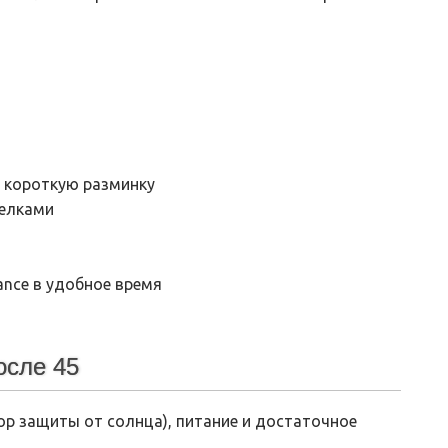
а короткую разминку
белками
ance в удобное время
осле 45
ор защиты от солнца), питание и достаточное