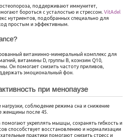
 остеопороза, поддерживают иммунитет,
омогают бороться с усталостью и стрессом.
VitAdel
кс нутриентов, подобранных специально для
ход простым и эффективным.
lance?
зированный витаминно-минеральный комплекс для
гний, витамины D, группы B, коэнзим Q10,
ны. Он помогает снизить частоту приливов,
поддержать эмоциональный фон.
активность при менопаузе
 нагрузки, соблюдение режима сна и снижение
е женщины после 45.
а помогают укреплять мышцы, сохранять гибкость и
асов способствует восстановлению и нормализации
хательные практики помогают снизить стресс и