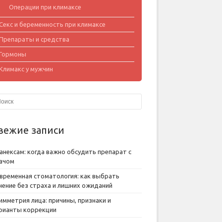
Операции при климаксе
Секс и беременность при климаксе
Препараты и средства
Гормоны
Климакс у мужчин
вежие записи
анексам: когда важно обсудить препарат с
ачом
временная стоматология: как выбрать
чение без страха и лишних ожиданий
имметрия лица: причины, признаки и
рианты коррекции