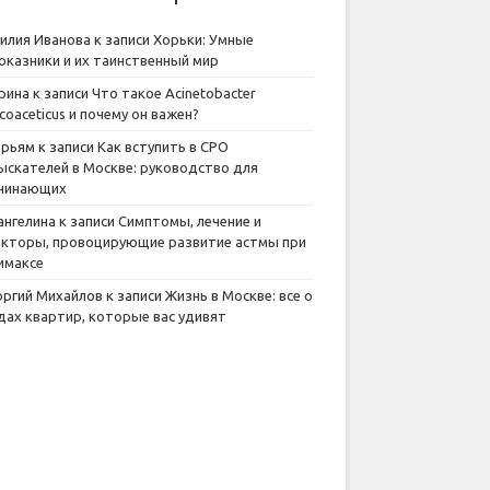
илия Иванова
к записи
Хорьки: Умные
оказники и их таинственный мир
рина
к записи
Что такое Acinetobacter
lcoaceticus и почему он важен?
рьям
к записи
Как вступить в СРО
ыскателей в Москве: руководство для
чинающих
ангелина
к записи
Симптомы, лечение и
кторы, провоцирующие развитие астмы при
имаксе
оргий Михайлов
к записи
Жизнь в Москве: все о
дах квартир, которые вас удивят