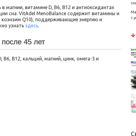
со
в магнии, витамине D, B6, B12 и антиоксидантах
Ма
ии сна. VitAdel MenoBalance содержит витамины и
с 
, коэнзим Q10), поддерживающие энергию и
жно узнать
здесь
.
 после 45 лет
B6, B12, кальций, магний, цинк, омега-3 и
С