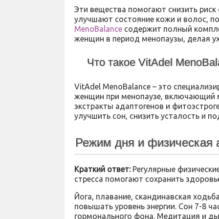
Эти вещества помогают снизить риск
улучшают состояние кожи и волос, п
MenoBalance
содержит полный компле
женщин в период менопаузы, делая у
Что такое VitAdel MenoBa
VitAdel MenoBalance – это специали
женщин при менопаузе, включающий ма
экстракты адаптогенов и фитоэстроге
улучшить сон, снизить усталость и 
Режим дня и физическая 
Краткий ответ:
Регулярные физические
стресса помогают сохранить здоровь
Йога, плавание, скандинавская ходьб
повышать уровень энергии. Сон 7-8 ч
гормонального фона. Медитация и ды