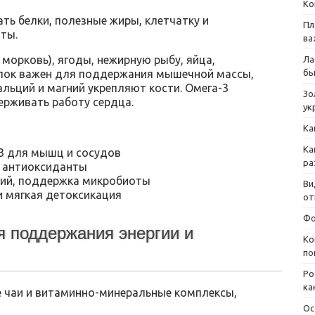
Ко
ь белки, полезные жиры, клетчатку и
Пл
ты.
ва
 морковь), ягоды, нежирную рыбу, яйца,
Ла
бы
елок важен для поддержания мышечной массы,
альций и магний укрепляют кости. Омега-3
Зо
ерживать работу сердца.
ук
Ка
Ка
-3 для мышц и сосудов
ра
, антиоксиданты
ий, поддержка микробиоты
Ви
и мягкая детоксикация
от
Фо
я поддержания энергии и
Ко
по
Ро
ка
е чаи и витаминно-минеральные комплексы,
Ос