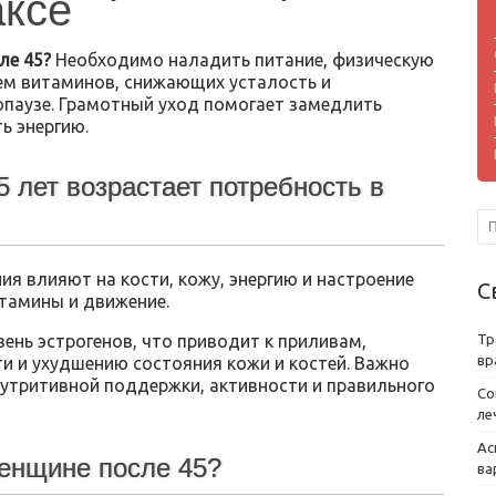
аксе
ле 45?
Необходимо наладить питание, физическую
ием витаминов, снижающих усталость и
паузе. Грамотный уход помогает замедлить
ь энергию.
 лет возрастает потребность в
я влияют на кости, кожу, энергию и настроение
С
тамины и движение.
Тр
вень эстрогенов, что приводит к приливам,
вр
и и ухудшению состояния кожи и костей. Важно
утритивной поддержки, активности и правильного
Со
ле
Ас
женщине после 45?
ва