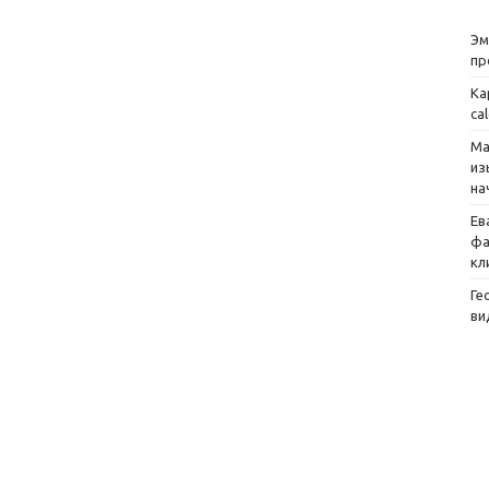
Эм
пр
Ка
ca
Ма
из
на
Ев
фа
кл
Ге
ви