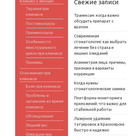
Свежие записи
Климакс у женщин
Терапия при
климаксе
Транексам: когда важно
обсудить препарат с
Постменопауза
врачом
Пременопауза
Современная
Особенности
стоматология: как выбрать
менструального
лечение без страха и
цикла при климаксе
лишних ожиданий
Приливы
Асимметрия лица: причины,
признаки и варианты
Осложнения при
коррекции
климаксе
Когда нужны
Боли при климаксе
стоматологические снимки
Проблемы в
Платформа мониторинга
организме во время
приложений: что важно для
климакса
стабильной работы
Обследования
Лазерное удаление
татуировок в Красноярске
Лишний вес
быстро и надежно
Операции при