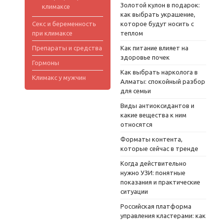
Золотой кулон в подарок:
климаксе
как выбрать украшение,
Секс и беременность
которое будут носить с
при климаксе
теплом
Препараты и средства
Как питание влияет на
здоровье почек
Гормоны
Как выбрать нарколога в
Климакс у мужчин
Алматы: спокойный разбор
для семьи
Виды антиоксидантов и
какие вещества к ним
относятся
Форматы контента,
которые сейчас в тренде
Когда действительно
нужно УЗИ: понятные
показания и практические
ситуации
Российская платформа
управления кластерами: как