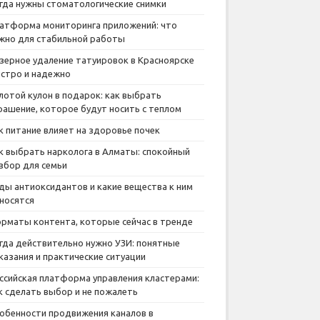
гда нужны стоматологические снимки
атформа мониторинга приложений: что
жно для стабильной работы
зерное удаление татуировок в Красноярске
стро и надежно
лотой кулон в подарок: как выбрать
рашение, которое будут носить с теплом
к питание влияет на здоровье почек
к выбрать нарколога в Алматы: спокойный
збор для семьи
ды антиоксидантов и какие вещества к ним
носятся
рматы контента, которые сейчас в тренде
гда действительно нужно УЗИ: понятные
казания и практические ситуации
ссийская платформа управления кластерами:
к сделать выбор и не пожалеть
обенности продвижения каналов в