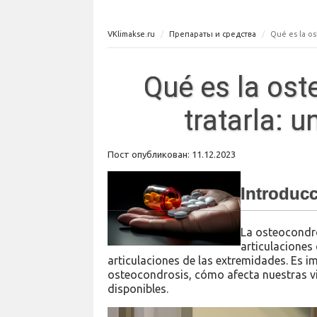
VKlimakse.ru
Препараты и средства
Qué es la os
Qué es la os
tratarla: 
Пост опубликован: 11.12.2023
Introduc
La osteocondr
articulaciones 
articulaciones de las extremidades. Es 
osteocondrosis, cómo afecta nuestras vi
disponibles.