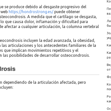
Ко
e se produce debido al desgaste progresivo del
Пл
io web
https://hondrostrong.es/
puede obtener
ва
steocondrosis. A medida que el cartílago se desgasta,
Ла
 lo que causa dolor, inflamación y dificultad para
бы
afectar a cualquier articulación, la columna vertebral
Зо
ук
teocondrosis incluyen la edad avanzada, la obesidad,
 en las articulaciones y los antecedentes familiares de la
Ка
 que implican movimientos repetitivos y el
Ка
 las posibilidades de desarrollar osteocondrosis.
ра
Ви
drosis
от
Фо
n dependiendo de la articulación afectada, pero
Ко
cluyen:
по
Ро
ка
Ос