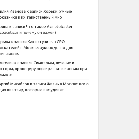
илия Иванова
к записи
Хорьки: Умные
оказники и их таинственный мир
рина
к записи
Что такое Acinetobacter
lcoaceticus и почему он важен?
рьям
к записи
Как вступить в СРО
ыскателей в Москве: руководство для
чинающих
ангелина
к записи
Симптомы, лечение и
кторы, провоцирующие развитие астмы при
имаксе
оргий Михайлов
к записи
Жизнь в Москве: все о
дах квартир, которые вас удивят