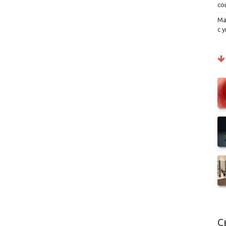
со
Ма
с 
С