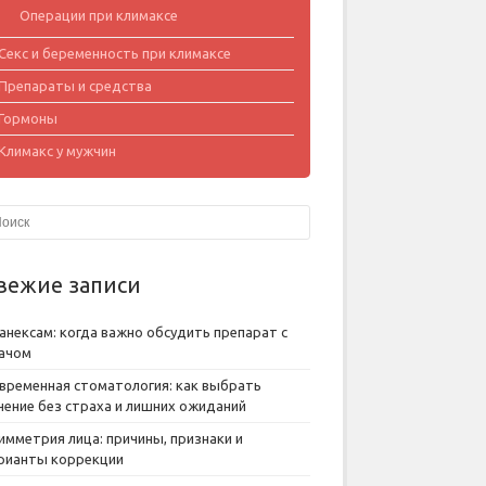
Операции при климаксе
Секс и беременность при климаксе
Препараты и средства
Гормоны
Климакс у мужчин
вежие записи
анексам: когда важно обсудить препарат с
ачом
временная стоматология: как выбрать
чение без страха и лишних ожиданий
имметрия лица: причины, признаки и
рианты коррекции