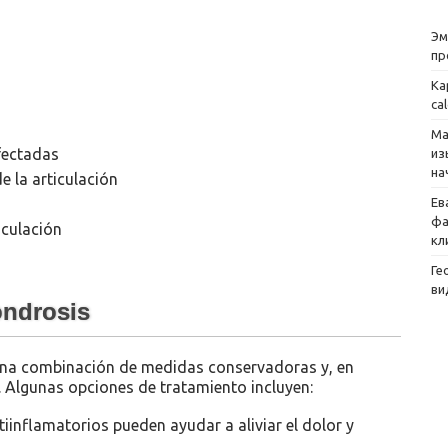
Эм
пр
Ка
ca
Ма
afectadas
из
на
e la articulación
Ев
фа
iculación
кл
Ге
ви
ondrosis
 una combinación de medidas conservadoras y, en
. Algunas opciones de tratamiento incluyen:
iinflamatorios pueden ayudar a aliviar el dolor y