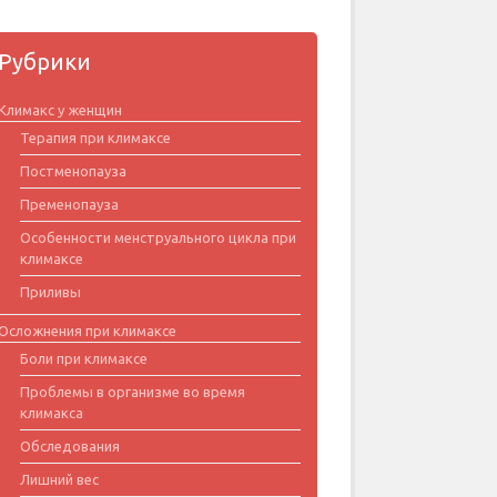
Рубрики
Климакс у женщин
Терапия при климаксе
Постменопауза
Пременопауза
Особенности менструального цикла при
климаксе
Приливы
Осложнения при климаксе
Боли при климаксе
Проблемы в организме во время
климакса
Обследования
Лишний вес