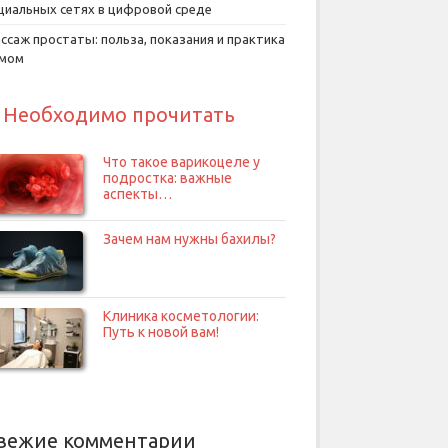
циальных сетях в цифровой среде
ссаж простаты: польза, показания и практика
умом
Необходимо прочитать
Что такое варикоцеле у
подростка: важные
аспекты…
Зачем нам нужны бахилы?
Клиника косметологии:
Путь к новой вам!
вежие комментарии