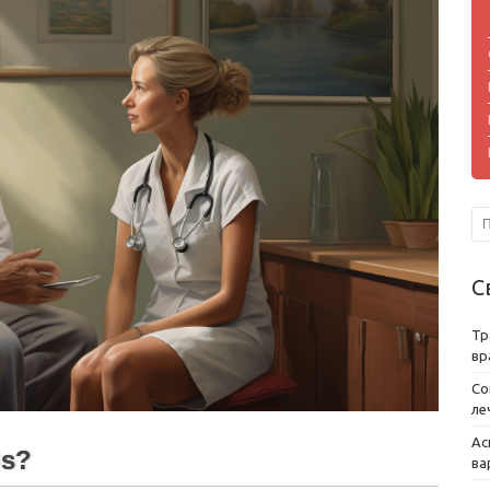
С
Тр
вр
Со
ле
Ас
is?
ва