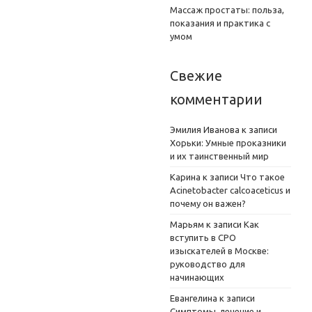
Массаж простаты: польза,
показания и практика с
умом
Свежие
комментарии
Эмилия Иванова
к записи
Хорьки: Умные проказники
и их таинственный мир
Карина
к записи
Что такое
Acinetobacter calcoaceticus и
почему он важен?
Марьям
к записи
Как
вступить в СРО
изыскателей в Москве:
руководство для
начинающих
Евангелина
к записи
Симптомы, лечение и