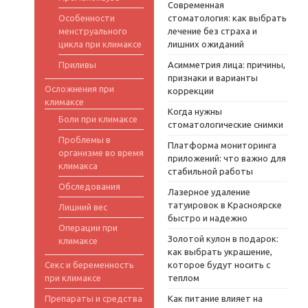
Современная
Особенности
стоматология: как выбрать
менструального
лечение без страха и
цикла при климаксе
лишних ожиданий
Приливы
Асимметрия лица: причины,
признаки и варианты
Осложнения при
коррекции
климаксе
Когда нужны
Боли при климаксе
стоматологические снимки
Проблемы в
Платформа мониторинга
организме во время
приложений: что важно для
климакса
стабильной работы
Обследования
Лазерное удаление
татуировок в Красноярске
Лишний вес
быстро и надежно
Операции при
Золотой кулон в подарок:
климаксе
как выбрать украшение,
Секс и беременность
которое будут носить с
при климаксе
теплом
Препараты и средства
Как питание влияет на