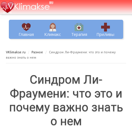
Главная
Климакс
Терапия
Приливы
VKlimakse.ru
Разное
Синдром Ли-Фраумени: что это и почему
важно знать о нем
Синдром Ли-
Фраумени: что это и
почему важно знать
о нем