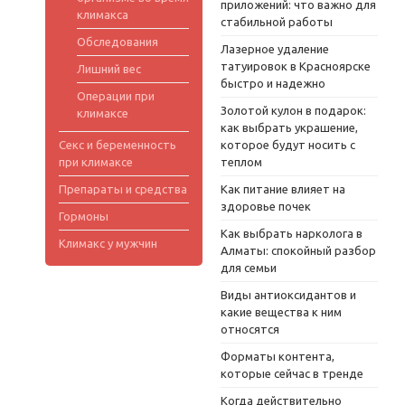
приложений: что важно для
климакса
стабильной работы
Обследования
Лазерное удаление
татуировок в Красноярске
Лишний вес
быстро и надежно
Операции при
Золотой кулон в подарок:
климаксе
как выбрать украшение,
Секс и беременность
которое будут носить с
при климаксе
теплом
Препараты и средства
Как питание влияет на
здоровье почек
Гормоны
Как выбрать нарколога в
Климакс у мужчин
Алматы: спокойный разбор
для семьи
Виды антиоксидантов и
какие вещества к ним
относятся
Форматы контента,
которые сейчас в тренде
Когда действительно