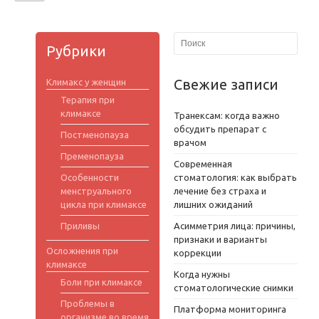
Рубрики
Свежие записи
Климакс у женщин
Терапия при
климаксе
Транексам: когда важно
обсудить препарат с
Постменопауза
врачом
Пременопауза
Современная
Особенности
стоматология: как выбрать
менструального
лечение без страха и
цикла при климаксе
лишних ожиданий
Приливы
Асимметрия лица: причины,
признаки и варианты
Осложнения при
коррекции
климаксе
Когда нужны
Боли при климаксе
стоматологические снимки
Проблемы в
Платформа мониторинга
организме во время