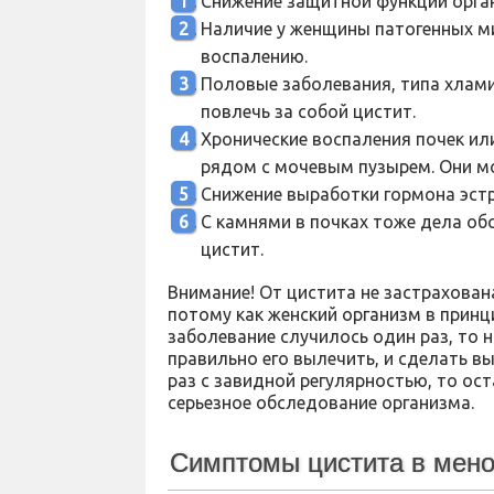
Снижение защитной функции орга
Наличие у женщины патогенных м
воспалению.
Половые заболевания, типа хлам
повлечь за собой цистит.
Хронические воспаления почек ил
рядом с мочевым пузырем. Они мо
Снижение выработки гормона эстр
С камнями в почках тоже дела об
цистит.
Внимание! От цистита не застрахован
потому как женский организм в принц
заболевание случилось один раз, то 
правильно его вылечить, и сделать в
раз с завидной регулярностью, то ост
серьезное обследование организма.
Симптомы цистита в мено