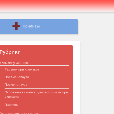
Приливы
Рубрики
Климакс у женщин
Терапия при климаксе
Постменопауза
Пременопауза
Особенности менструального цикла при
климаксе
Приливы
Осложнения при климаксе