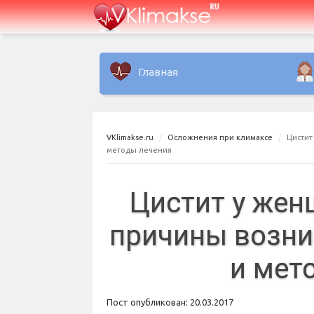
Главная
VKlimakse.ru
Осложнения при климаксе
Цистит
методы лечения
Цистит у жен
причины возни
и мет
Пост опубликован: 20.03.2017