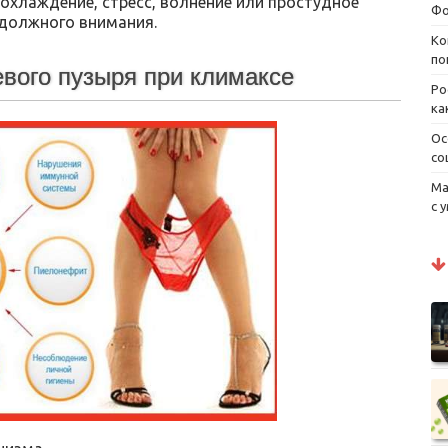
охлаждение, стресс, волнение или простудное
Фо
 должного внимания.
Ко
по
вого пузыря при климаксе
Ро
ка
Ос
со
Ма
с 