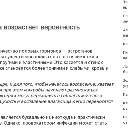
Тр
вр
Со
ле
 возрастает вероятность
Ас
ва
Ко
оличество половых гормонов — эстрогенов
Пл
ны существенно влияют на состояние кожи и
ва
пругими и эластичными. Это касается и стенок
Ла
же становятся более тонкими и слабыми, кровь в
бы
Зо
ря, и для того, чтобы началось воспаление, хватает
ук
и при этом микробы начинают размножаться
Ка
актерии могут переходить на область мочевого
Сухость и воспаление влагалища легко переносятся
Ка
ра
оявляется буквально из ниоткуда и практически
Ви
от
у. Однако, провокатором инфекции может стать