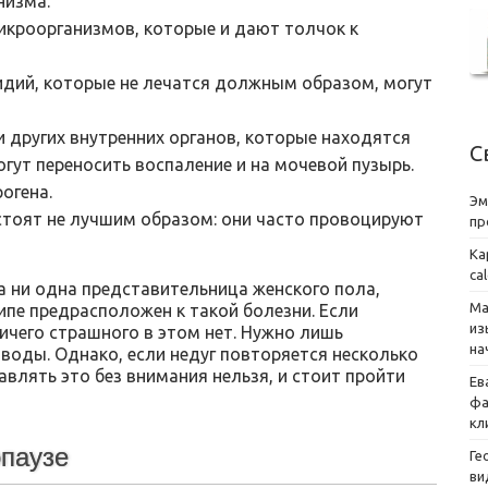
низма.
икроорганизмов, которые и дают толчок к
идий, которые не лечатся должным образом, могут
и других внутренних органов, которые находятся
С
гут переносить воспаление и на мочевой пузырь.
огена.
Эм
стоят не лучшим образом: они часто провоцируют
пр
Ка
ca
а ни одна представительница женского пола,
Ма
ипе предрасположен к такой болезни. Если
из
ничего страшного в этом нет. Нужно лишь
на
ыводы. Однако, если недуг повторяется несколько
авлять это без внимания нельзя, и стоит пройти
Ев
фа
кл
паузе
Ге
ви