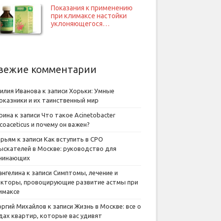
Показания к применению
при климаксе настойки
уклоняющегося…
вежие комментарии
илия Иванова
к записи
Хорьки: Умные
оказники и их таинственный мир
рина
к записи
Что такое Acinetobacter
lcoaceticus и почему он важен?
рьям
к записи
Как вступить в СРО
ыскателей в Москве: руководство для
чинающих
ангелина
к записи
Симптомы, лечение и
кторы, провоцирующие развитие астмы при
имаксе
оргий Михайлов
к записи
Жизнь в Москве: все о
дах квартир, которые вас удивят