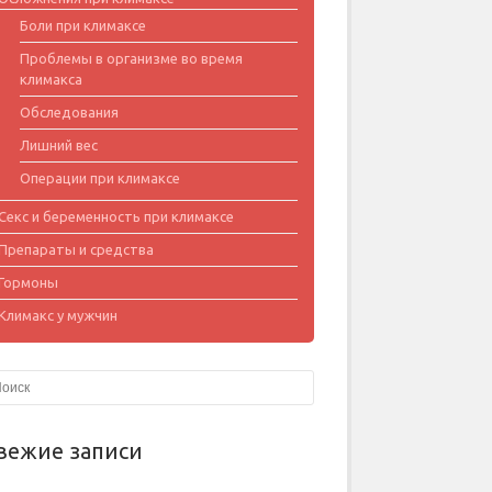
Боли при климаксе
Проблемы в организме во время
климакса
Обследования
Лишний вес
Операции при климаксе
Секс и беременность при климаксе
Препараты и средства
Гормоны
Климакс у мужчин
вежие записи