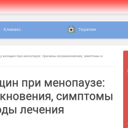
Климакс
Терапия
 у женщин при менопаузе: причины возникновения, симптомы и
щин при менопаузе:
кновения, симптомы
оды лечения