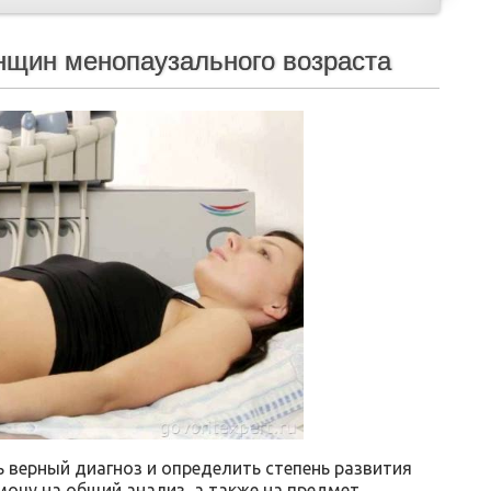
енщин менопаузального возраста
ь верный диагноз и определить степень развития
мочу на общий анализ, а также на предмет