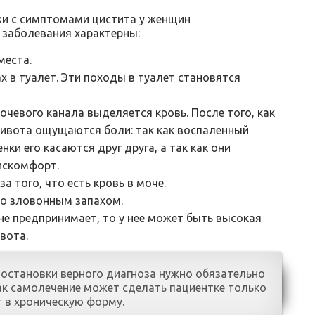
жи с симптомами цистита у женщин
 заболевания характерны:
места.
 в туалет. Эти походы в туалет становятся
очевого канала выделяется кровь. После того, как
живота ощущаются боли: так как воспаленный
ки его касаются друг друга, а так как они
искомфорт.
а того, что есть кровь в моче.
со зловонным запахом.
не предпринимает, то у нее может быть высокая
вота.
постановки верного диагноза нужно обязательно
как самолечение может сделать пациентке только
ет в хроническую форму.