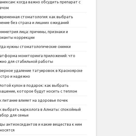
анексам: когда важно обсудить препарат с
ачом
временная стоматология: как выбрать
чение без страха и лишних ожиданий
имметрия лица: причины, признаки и
рианты коррекции
гда нужны стоматологические снимки
атформа мониторинга приложений: что
жно для стабильной работы
зерное удаление татуировок в Красноярске
стро и надежно
лотой кулон в подарок: как выбрать
рашение, которое будут носить с теплом
к питание влияет на здоровье почек
к выбрать нарколога в Алматы: спокойный
збор для семьи
ды антиоксидантов и какие вещества к ним
носятся