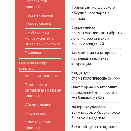
Терапия при
климаксе
Транексам: когда важно
обсудить препарат с
Постменопауза
врачом
Пременопауза
Современная
Особенности
стоматология: как выбрать
менструального
лечение без страха и
цикла при климаксе
лишних ожиданий
Приливы
Асимметрия лица: причины,
признаки и варианты
Осложнения при
коррекции
климаксе
Когда нужны
Боли при климаксе
стоматологические снимки
Проблемы в
Платформа мониторинга
организме во время
приложений: что важно для
климакса
стабильной работы
Обследования
Лазерное удаление
татуировок в Красноярске
Лишний вес
быстро и надежно
Операции при
Золотой кулон в подарок:
климаксе