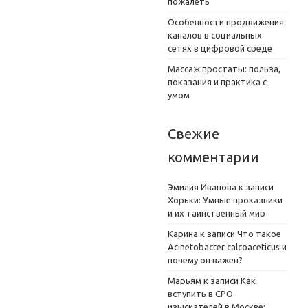
пожалеть
Особенности продвижения
каналов в социальных
сетях в цифровой среде
Массаж простаты: польза,
показания и практика с
умом
Свежие
комментарии
Эмилия Иванова
к записи
Хорьки: Умные проказники
и их таинственный мир
Карина
к записи
Что такое
Acinetobacter calcoaceticus и
почему он важен?
Марьям
к записи
Как
вступить в СРО
изыскателей в Москве: