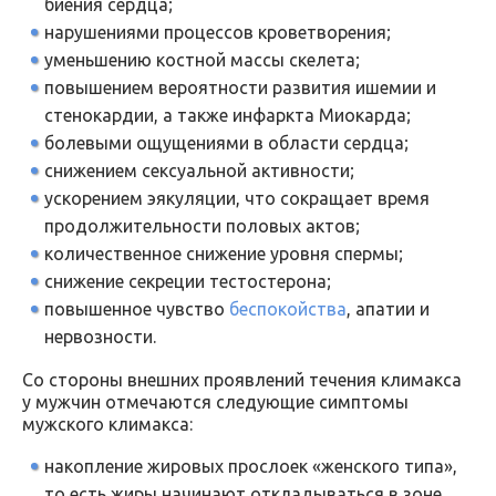
биения сердца;
нарушениями процессов кроветворения;
уменьшению костной массы скелета;
повышением вероятности развития ишемии и
стенокардии, а также инфаркта Миокарда;
болевыми ощущениями в области сердца;
снижением сексуальной активности;
ускорением эякуляции, что сокращает время
продолжительности половых актов;
количественное снижение уровня спермы;
снижение секреции тестостерона;
повышенное чувство
беспокойства
, апатии и
нервозности.
Со стороны внешних проявлений течения климакса
у мужчин отмечаются следующие симптомы
мужского климакса:
накопление жировых прослоек «женского типа»,
то есть жиры начинают откладываться в зоне