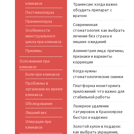
климаксе
Транексам: когда важно
обсудить препарат с
Постменопауза
врачом
Пременопауза
Современная
Особенности
стоматология: как выбрать
менструального
лечение без страха и
цикла при климаксе
лишних ожиданий
Приливы
Асимметрия лица: причины,
признаки и варианты
Осложнения при
коррекции
климаксе
Когда нужны
Боли при климаксе
стоматологические снимки
Проблемы в
Платформа мониторинга
организме во время
приложений: что важно для
климакса
стабильной работы
Обследования
Лазерное удаление
татуировок в Красноярске
Лишний вес
быстро и надежно
Операции при
Золотой кулон в подарок:
климаксе
как выбрать украшение,