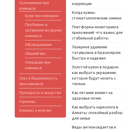
Осложнения при
коррекции
климаксе
Когда нужны
Боли при климаксе
стоматологические снимки
Проблемы в
Платформа мониторинга
организме во время
приложений: что важно для
климакса
стабильной работы
Обследования
Лазерное удаление
татуировок в Красноярске
Лишний вес
быстро и надежно
Операции при
Золотой кулон в подарок:
климаксе
как выбрать украшение,
Секс и беременность
которое будут носить с
при климаксе
теплом
Препараты и средства
Как питание влияет на
здоровье почек
Гормоны
Как выбрать нарколога в
Климакс у мужчин
Алматы: спокойный разбор
для семьи
Виды антиоксидантов и