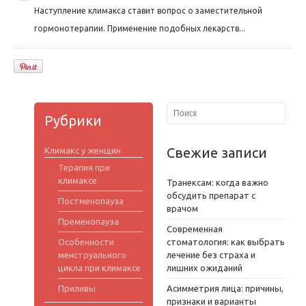
Наступление климакса ставит вопрос о заместительной
гормонотерапии. Применение подобных лекарств...
Рубрики
Свежие записи
Климакс у женщин
Терапия при
климаксе
Транексам: когда важно
обсудить препарат с
Постменопауза
врачом
Пременопауза
Современная
Особенности
стоматология: как выбрать
менструального
лечение без страха и
цикла при климаксе
лишних ожиданий
Приливы
Асимметрия лица: причины,
признаки и варианты