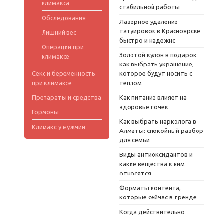
климакса
стабильной работы
Обследования
Лазерное удаление
татуировок в Красноярске
Лишний вес
быстро и надежно
Операции при
Золотой кулон в подарок:
климаксе
как выбрать украшение,
Секс и беременность
которое будут носить с
при климаксе
теплом
Препараты и средства
Как питание влияет на
здоровье почек
Гормоны
Как выбрать нарколога в
Климакс у мужчин
Алматы: спокойный разбор
для семьи
Виды антиоксидантов и
какие вещества к ним
относятся
Форматы контента,
которые сейчас в тренде
Когда действительно