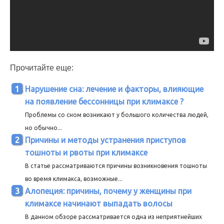
Прочитайте еще:
Нарушение сна: лечение и факторы, влияющие
на появление бессонницы при климаксе ?
Проблемы со сном возникают у большого количества людей,
но обычно...
Причины и методы устранения приступов
тошноты и рвоты при климаксе
В статье рассматриваются причины возникновения тошноты
во время климакса, возможные...
Алопеция: причины, почему у женщины при
климаксе начинают выпадать волосы
В данном обзоре рассматривается одна из неприятнейших