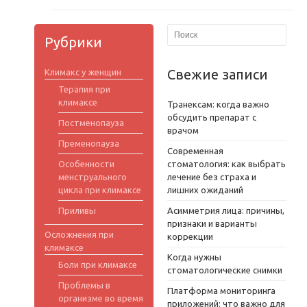
Рубрики
Свежие записи
Климакс у женщин
Терапия при
климаксе
Транексам: когда важно
обсудить препарат с
Постменопауза
врачом
Пременопауза
Современная
Особенности
стоматология: как выбрать
менструального
лечение без страха и
цикла при климаксе
лишних ожиданий
Приливы
Асимметрия лица: причины,
признаки и варианты
Осложнения при
коррекции
климаксе
Когда нужны
Боли при климаксе
стоматологические снимки
Проблемы в
Платформа мониторинга
организме во время
приложений: что важно для