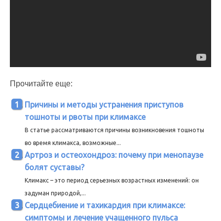
Прочитайте еще:
Причины и методы устранения приступов
тошноты и рвоты при климаксе
В статье рассматриваются причины возникновения тошноты
во время климакса, возможные...
Артроз и остеохондроз: почему при менопаузе
болят суставы?
Климакс – это период серьезных возрастных изменений: он
задуман природой,...
Сердцебиение и тахикардия при климаксе:
симптомы и лечение учащенного пульса