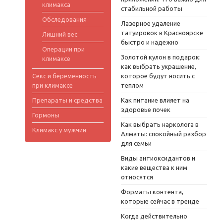
климакса
стабильной работы
Обследования
Лазерное удаление
татуировок в Красноярске
Лишний вес
быстро и надежно
Операции при
Золотой кулон в подарок:
климаксе
как выбрать украшение,
Секс и беременность
которое будут носить с
при климаксе
теплом
Препараты и средства
Как питание влияет на
здоровье почек
Гормоны
Как выбрать нарколога в
Климакс у мужчин
Алматы: спокойный разбор
для семьи
Виды антиоксидантов и
какие вещества к ним
относятся
Форматы контента,
которые сейчас в тренде
Когда действительно