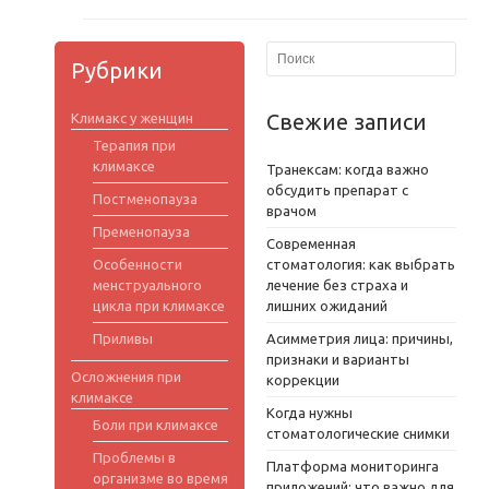
Рубрики
Свежие записи
Климакс у женщин
Терапия при
климаксе
Транексам: когда важно
обсудить препарат с
Постменопауза
врачом
Пременопауза
Современная
Особенности
стоматология: как выбрать
менструального
лечение без страха и
цикла при климаксе
лишних ожиданий
Приливы
Асимметрия лица: причины,
признаки и варианты
Осложнения при
коррекции
климаксе
Когда нужны
Боли при климаксе
стоматологические снимки
Проблемы в
Платформа мониторинга
организме во время
приложений: что важно для