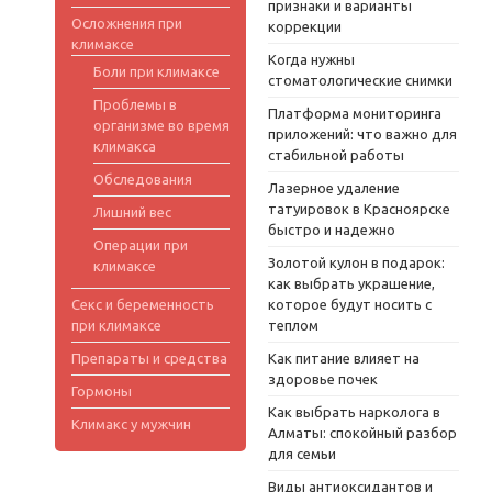
признаки и варианты
Осложнения при
коррекции
климаксе
Когда нужны
Боли при климаксе
стоматологические снимки
Проблемы в
Платформа мониторинга
организме во время
приложений: что важно для
климакса
стабильной работы
Обследования
Лазерное удаление
татуировок в Красноярске
Лишний вес
быстро и надежно
Операции при
Золотой кулон в подарок:
климаксе
как выбрать украшение,
Секс и беременность
которое будут носить с
при климаксе
теплом
Препараты и средства
Как питание влияет на
здоровье почек
Гормоны
Как выбрать нарколога в
Климакс у мужчин
Алматы: спокойный разбор
для семьи
Виды антиоксидантов и