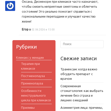
Оксана, Дисменорм при климаксе часто назначают,
чтобы снизить неприятные симптомы и облегчить
состояние! Это реально помогает справиться с
гормональными перепадами и улучшает качество
жизни!
Егор
в
02.06.2026 в 15:00
Рубрики
Свежие записи
Климакс у женщин
Терапия при
климаксе
Транексам: когда важно
обсудить препарат с
Постменопауза
врачом
Пременопауза
Современная
Особенности
стоматология: как выбрать
менструального
лечение без страха и
цикла при климаксе
лишних ожиданий
Приливы
Асимметрия лица: причины,