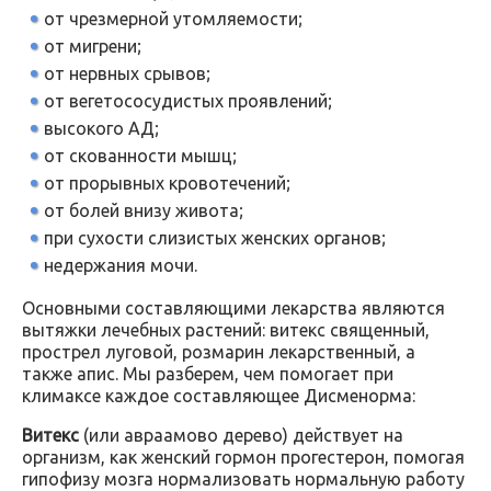
от чрезмерной утомляемости;
от мигрени;
от нервных срывов;
от вегетососудистых проявлений;
высокого АД;
от скованности мышц;
от прорывных кровотечений;
от болей внизу живота;
при сухости слизистых женских органов;
недержания мочи.
Основными составляющими лекарства являются
вытяжки лечебных растений: витекс священный,
прострел луговой, розмарин лекарственный, а
также апис. Мы разберем, чем помогает при
климаксе каждое составляющее Дисменорма:
Витекс
(или авраамово дерево) действует на
организм, как женский гормон прогестерон, помогая
гипофизу мозга нормализовать нормальную работу