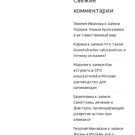
Свежие
комментарии
Эмилия Иванова
к записи
Хорьки: Умные проказники
и их таинственный мир
Карина
к записи
Что такое
Acinetobacter calcoaceticus и
почему он важен?
Марьям
к записи
Как
вступить в СРО
изыскателей в Москве:
руководство для
начинающих
Евангелина
к записи
Симптомы, лечение и
факторы, провоцирующие
развитие астмы при
климаксе
Георгий Михайлов
к записи
Жизнь в Москве: все о